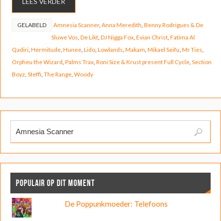
LEES VERDER
GELABELD
Amnesia Scanner
,
Anna Meredith
,
Benny Rodrigues & De
Sluwe Vos
,
De Likt
,
DJ Nigga Fox
,
Evian Christ
,
Fatima Al
Qadiri
,
Hermitude
,
Hunee
,
Lido
,
Lowlands
,
Makam
,
Mikael Seifu
,
Mr Ties
,
Orpheu the Wizard
,
Palms Trax
,
Roni Size & Krust present Full Cycle
,
Section
Boyz
,
Steffi
,
The Range
,
Woody
POPULAIR OP DIT MOMENT
De Poppunkmoeder: Telefoons