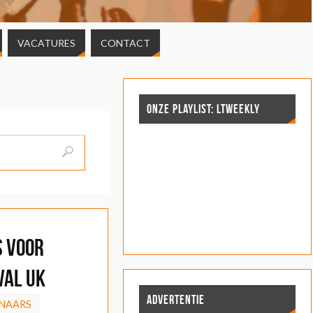
VACATURES
CONTACT
ONZE PLAYLIST: LTWEEKLY
s voor
val UK
ADVERTENTIE
NAARS