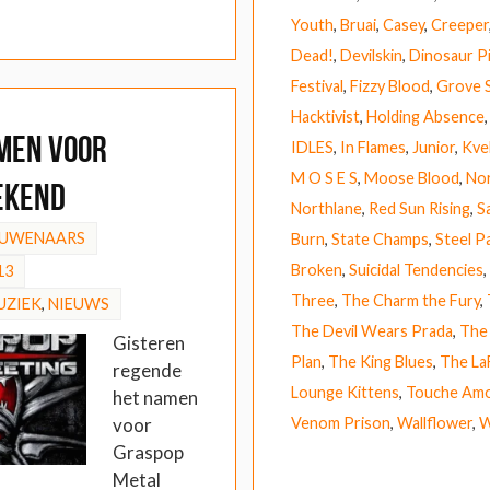
Youth
,
Bruai
,
Casey
,
Creeper
Dead!
,
Devilskin
,
Dinosaur P
Festival
,
Fizzy Blood
,
Grove S
Hacktivist
,
Holding Absence
men voor
IDLES
,
In Flames
,
Junior
,
Kve
M O S E S
,
Moose Blood
,
No
ekend
Northlane
,
Red Sun Rising
,
S
OUWENAARS
Burn
,
State Champs
,
Steel P
Broken
,
Suicidal Tendencies
,
13
Three
,
The Charm the Fury
,
UZIEK
,
NIEUWS
The Devil Wears Prada
,
The 
Gisteren
Plan
,
The King Blues
,
The La
regende
Lounge Kittens
,
Touche Am
het namen
Venom Prison
,
Wallflower
,
W
voor
Graspop
Metal