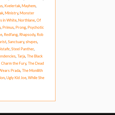
us
,
Kvelertak
,
Mayhem
,
ak
,
Ministry
,
Monster
s in White
,
Northlane
,
Of
h
,
Primus
,
Prong
,
Psychotic
he
,
Redfang
,
Rhapsody
,
Rob
rist
,
Sanctuary
,
shvpes
,
lstafir
,
Steel Panther
,
Tendencies
,
Tarja
,
The Black
 Charm the Fury
,
The Dead
 Wears Prada
,
The Monilith
ion
,
Ugly Kid Joe
,
While She