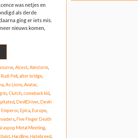
cence was netjes en
ondigd als derde
daarna ging er iets mis.
 meer nieuws komen,
bourne
,
Alcest
,
Alestorm
,
 Rudi Pell
,
alter bridge
,
ma
,
As Lions
,
Avatar
,
grin
,
Clutch
,
comeback kid
,
pitated
,
DevilDriver
,
Devin
,
Emperor
,
Epica
,
Europe
,
Invaders
,
Five Finger Death
Graspop Metal Meeting
,
tivist
,
Hardline
,
Hatebreed
,