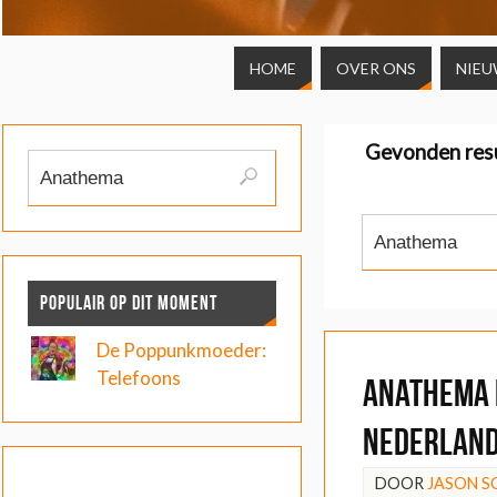
HOME
OVER ONS
NIEU
Gevonden res
POPULAIR OP DIT MOMENT
De Poppunkmoeder:
Telefoons
Anathema 
Nederlan
DOOR
JASON 