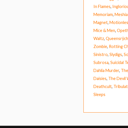
In Flames
,
Inglorio
Memoriam
,
Meshia
Magnet
,
Motionles
Mice & Men
,
Opet
Waltz
,
Queensrÿc
Zombie
,
Rotting Ch
Sinistro
,
Slydigs
,
So
Subrosa
,
Suicidal 
Dahlia Murder
,
The
Daisies
,
The Devil
Deathcult
,
Tribulat
Sleeps