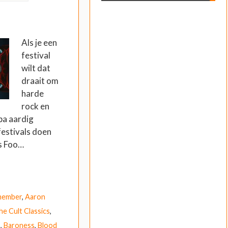
Als je een
festival
wilt dat
draait om
harde
rock en
opa aardig
festivals doen
is Foo…
member
,
Aaron
e Cult Classics
,
s
,
Baroness
,
Blood