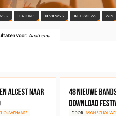
WS
FEATURES
REVIEWS
INTERVIEWS
WIN
ultaten voor:
Anathema
en Alcest naar
48 nieuwe band
d
Download Festi
SCHOUWENAARS
DOOR
JASON SCHOUWE