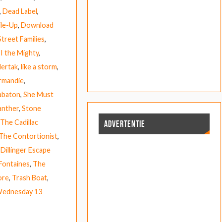
,
Dead Label
,
ile-Up
,
Download
treet Families
,
,
I the Mighty
,
lertak
,
like a storm
,
rmandie
,
abaton
,
She Must
anther
,
Stone
The Cadillac
ADVERTENTIE
The Contortionist
,
Dillinger Escape
Fontaines
,
The
ore
,
Trash Boat
,
ednesday 13