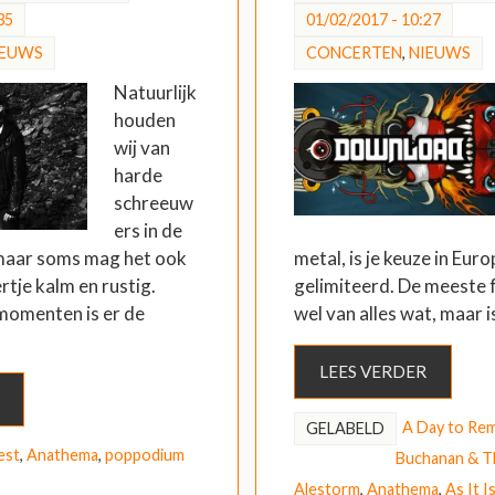
35
01/02/2017 - 10:27
IEUWS
CONCERTEN
,
NIEUWS
Natuurlijk
houden
wij van
harde
schreeuw
ers in de
maar soms mag het ook
metal, is je keuze in Eur
rtje kalm en rustig.
gelimiteerd. De meeste 
momenten is er de
wel van alles wat, maar 
LEES VERDER
A Day to Re
GELABELD
est
,
Anathema
,
poppodium
Buchanan & Th
Alestorm
,
Anathema
,
As It I