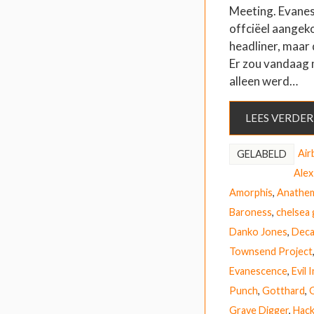
Meeting. Evanes
offciëel aangek
headliner, maar 
Er zou vandaag
alleen werd…
LEES VERDER
Air
GELABELD
Alex
Amorphis
,
Anathe
Baroness
,
chelsea 
Danko Jones
,
Deca
Townsend Project
Evanescence
,
Evil 
Punch
,
Gotthard
,
Grave Digger
,
Hack