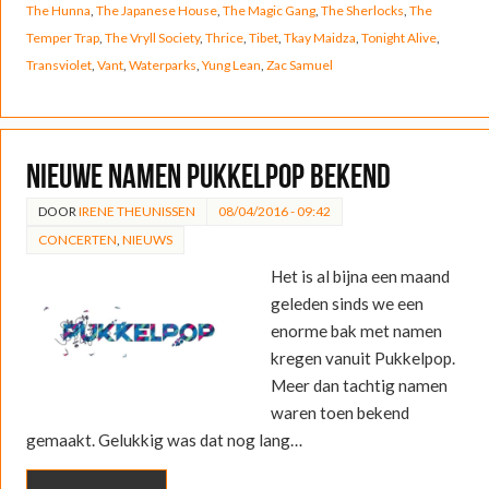
The Hunna
,
The Japanese House
,
The Magic Gang
,
The Sherlocks
,
The
Temper Trap
,
The Vryll Society
,
Thrice
,
Tibet
,
Tkay Maidza
,
Tonight Alive
,
Transviolet
,
Vant
,
Waterparks
,
Yung Lean
,
Zac Samuel
Nieuwe namen Pukkelpop bekend
DOOR
IRENE THEUNISSEN
08/04/2016 - 09:42
CONCERTEN
,
NIEUWS
Het is al bijna een maand
geleden sinds we een
enorme bak met namen
kregen vanuit Pukkelpop.
Meer dan tachtig namen
waren toen bekend
gemaakt. Gelukkig was dat nog lang…