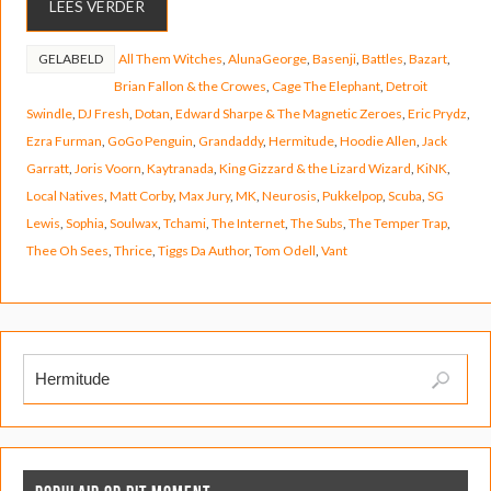
LEES VERDER
GELABELD
All Them Witches
,
AlunaGeorge
,
Basenji
,
Battles
,
Bazart
,
Brian Fallon & the Crowes
,
Cage The Elephant
,
Detroit
Swindle
,
DJ Fresh
,
Dotan
,
Edward Sharpe & The Magnetic Zeroes
,
Eric Prydz
,
Ezra Furman
,
GoGo Penguin
,
Grandaddy
,
Hermitude
,
Hoodie Allen
,
Jack
Garratt
,
Joris Voorn
,
Kaytranada
,
King Gizzard & the Lizard Wizard
,
KiNK
,
Local Natives
,
Matt Corby
,
Max Jury
,
MK
,
Neurosis
,
Pukkelpop
,
Scuba
,
SG
Lewis
,
Sophia
,
Soulwax
,
Tchami
,
The Internet
,
The Subs
,
The Temper Trap
,
Thee Oh Sees
,
Thrice
,
Tiggs Da Author
,
Tom Odell
,
Vant