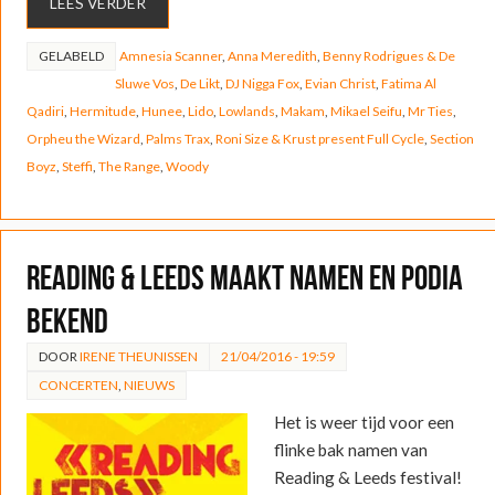
LEES VERDER
GELABELD
Amnesia Scanner
,
Anna Meredith
,
Benny Rodrigues & De
Sluwe Vos
,
De Likt
,
DJ Nigga Fox
,
Evian Christ
,
Fatima Al
Qadiri
,
Hermitude
,
Hunee
,
Lido
,
Lowlands
,
Makam
,
Mikael Seifu
,
Mr Ties
,
Orpheu the Wizard
,
Palms Trax
,
Roni Size & Krust present Full Cycle
,
Section
Boyz
,
Steffi
,
The Range
,
Woody
Reading & Leeds maakt namen en podia
bekend
DOOR
IRENE THEUNISSEN
21/04/2016 - 19:59
CONCERTEN
,
NIEUWS
Het is weer tijd voor een
flinke bak namen van
Reading & Leeds festival!