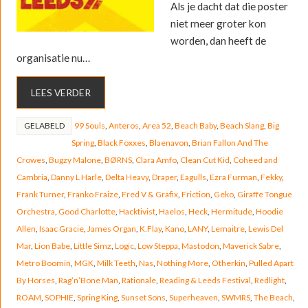
Als je dacht dat die poster
niet meer groter kon
worden, dan heeft de
organisatie nu…
LEES VERDER
GELABELD
99 Souls
,
Anteros
,
Area 52
,
Beach Baby
,
Beach Slang
,
Big
Spring
,
Black Foxxes
,
Blaenavon
,
Brian Fallon And The
Crowes
,
Bugzy Malone
,
BØRNS
,
Clara Amfo
,
Clean Cut Kid
,
Coheed and
Cambria
,
Danny L Harle
,
Delta Heavy
,
Draper
,
Eagulls
,
Ezra Furman
,
Fekky
,
Frank Turner
,
Franko Fraize
,
Fred V & Grafix
,
Friction
,
Geko
,
Giraffe Tongue
Orchestra
,
Good Charlotte
,
Hacktivist
,
Haelos
,
Heck
,
Hermitude
,
Hoodie
Allen
,
Isaac Gracie
,
James Organ
,
K.Flay
,
Kano
,
LANY
,
Lemaitre
,
Lewis Del
Mar
,
Lion Babe
,
Little Simz
,
Logic
,
Low Steppa
,
Mastodon
,
Maverick Sabre
,
Metro Boomin
,
MGK
,
Milk Teeth
,
Nas
,
Nothing More
,
Otherkin
,
Pulled Apart
By Horses
,
Rag’n’Bone Man
,
Rationale
,
Reading & Leeds Festival
,
Redlight
,
ROAM
,
SOPHIE
,
Spring King
,
Sunset Sons
,
Superheaven
,
SWMRS
,
The Beach
,