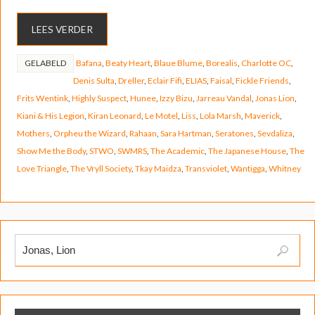
LEES VERDER
GELABELD
Bafana
,
Beaty Heart
,
Blaue Blume
,
Borealis
,
Charlotte OC
,
Denis Sulta
,
Dreller
,
Eclair Fifi
,
ELIAS
,
Faisal
,
Fickle Friends
,
Frits Wentink
,
Highly Suspect
,
Hunee
,
Izzy Bizu
,
Jarreau Vandal
,
Jonas Lion
,
Kiani & His Legion
,
Kiran Leonard
,
Le Motel
,
Liss
,
Lola Marsh
,
Maverick
,
Mothers
,
Orpheu the Wizard
,
Rahaan
,
Sara Hartman
,
Seratones
,
Sevdaliza
,
Show Me the Body
,
STWO
,
SWMRS
,
The Academic
,
The Japanese House
,
The
Love Triangle
,
The Vryll Society
,
Tkay Maidza
,
Transviolet
,
Wantigga
,
Whitney