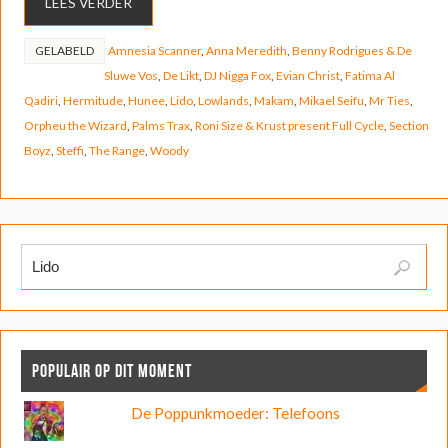
LEES VERDER
GELABELD
Amnesia Scanner
,
Anna Meredith
,
Benny Rodrigues & De
Sluwe Vos
,
De Likt
,
DJ Nigga Fox
,
Evian Christ
,
Fatima Al
Qadiri
,
Hermitude
,
Hunee
,
Lido
,
Lowlands
,
Makam
,
Mikael Seifu
,
Mr Ties
,
Orpheu the Wizard
,
Palms Trax
,
Roni Size & Krust present Full Cycle
,
Section
Boyz
,
Steffi
,
The Range
,
Woody
POPULAIR OP DIT MOMENT
De Poppunkmoeder: Telefoons