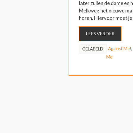
later zullen de dame en h
Melkweg het nieuwe mate
horen. Hiervoor moet je 
LEES VERDER
Against Me!
,
GELABELD
Me