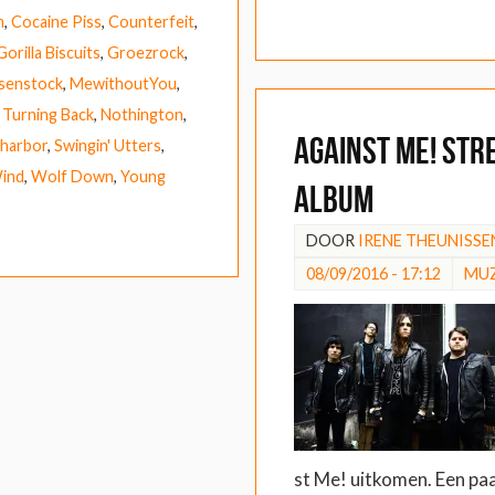
m
,
Cocaine Piss
,
Counterfeit
,
Gorilla Biscuits
,
Groezrock
,
osenstock
,
MewithoutYou
,
 Turning Back
,
Nothington
,
Against Me! str
harbor
,
Swingin' Utters
,
ind
,
Wolf Down
,
Young
album
DOOR
IRENE THEUNISSE
08/09/2016 - 17:12
MUZ
st Me! uitkomen. Een p