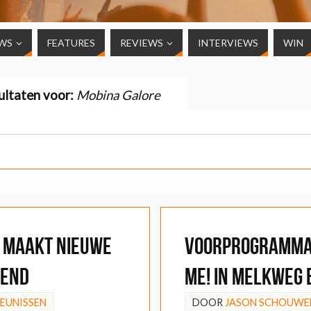
WS
FEATURES
REVIEWS
INTERVIEWS
WIN
ultaten voor:
Mobina Galore
 maakt nieuwe
Voorprogramma
kend
Me! in Melkweg
HEUNISSEN
DOOR
JASON SCHOUWE