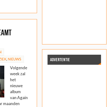
eamt
N
IEK
,
NIEUWS
ADVERTENTIE
Volgende
week zal
het
nieuwe
album
van Again
aar maanden