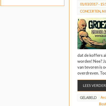
01/03/2017 - 15:
CONCERTEN
,
N
dat de koffers 
worden! Nee? J
van tevoren is o
overdreven. Toc
LEES VERDER
Arc
GELABELD
Bos