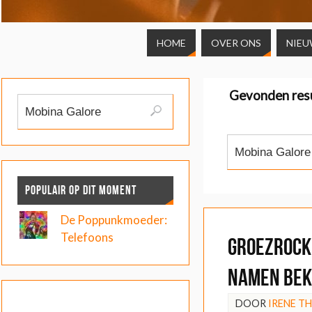
HOME
OVER ONS
NIEU
Gevonden res
POPULAIR OP DIT MOMENT
De Poppunkmoeder:
Telefoons
Groezrock
namen be
DOOR
IRENE T