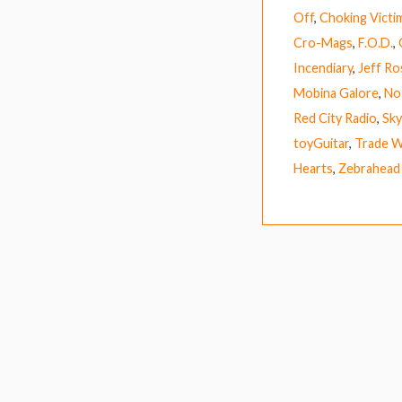
Off
,
Choking Victi
Cro-Mags
,
F.O.D.
,
Incendiary
,
Jeff R
Mobina Galore
,
No
Red City Radio
,
Sky
toyGuitar
,
Trade W
Hearts
,
Zebrahead