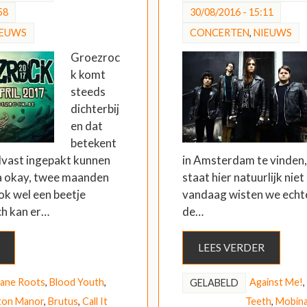
58
30/08/2016 - 15:11
IEUWS
CONCERTEN
,
NIEUWS
Groezroc
k komt
steeds
dichterbij
en dat
betekent
alvast ingepakt kunnen
in Amsterdam te vinden
a okay, twee maanden
staat hier natuurlijk niet
ok wel een beetje
vandaag wisten we echte
h kan er…
de…
LEES VERDER
ane Roots
,
Blood Youth
,
Against Me!
,
GELABELD
ton Manor
,
Brutus
,
Call It
Teeth
,
Mobina