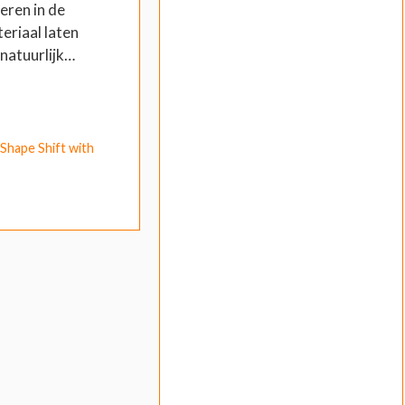
eren in de
riaal laten
natuurlijk…
Shape Shift with