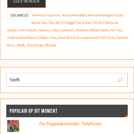
LEES VERDER
GELABELD
Amnesia Scanner
,
Anna Meredith
,
Benny Rodrigues & De
Sluwe Vos
,
De Likt
,
DJ Nigga Fox
,
Evian Christ
,
Fatima Al
Qadiri
,
Hermitude
,
Hunee
,
Lido
,
Lowlands
,
Makam
,
Mikael Seifu
,
Mr Ties
,
Orpheu the Wizard
,
Palms Trax
,
Roni Size & Krust present Full Cycle
,
Section
Boyz
,
Steffi
,
The Range
,
Woody
POPULAIR OP DIT MOMENT
De Poppunkmoeder: Telefoons