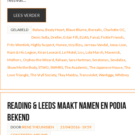
LEES VERDER
GELABELD
Bafana
,
Beaty Heart
,
Blaue Blume
,
Borealis
,
Charlotte OC
,
Denis Sulta
,
Dreller
,
Eclair Fifi
,
ELIAS
,
Faisal
,
Fickle Friends
,
Frits Wentink
,
Highly Suspect
,
Hunee
,
Izzy Bizu
,
Jarreau Vandal
,
Jonas Lion
,
Kiani & His Legion
,
Kiran Leonard
,
Le Motel
,
Liss
,
Lola Marsh
,
Maverick
,
Mothers
,
Orpheu the Wizard
,
Rahaan
,
Sara Hartman
,
Seratones
,
Sevdaliza
,
Show Me the Body
,
STWO
,
SWMRS
,
The Academic
,
The Japanese House
,
The
Love Triangle
,
The Vryll Society
,
Tkay Maidza
,
Transviolet
,
Wantigga
,
Whitney
Reading & Leeds maakt namen en podia
bekend
DOOR
IRENE THEUNISSEN
21/04/2016 - 19:59
CONCERTEN
,
NIEUWS