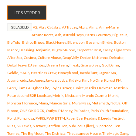
LEES VERDER
GELABELD
A2
,
Abra Cadabra
,
AJ Tracey
,
Akala
,
Alma
,
Anne-Marie
,
Arcane Roots
,
Ash
,
Astroid Boys
,
Barns Courtney
,
Big Jesus
,
Big Tobz
,
Bishop Briggs
,
Black Honey
,
Blaenavon
,
Bossman Birdie
,
Boston
Manor
,
Breaking Benjamin
,
Bugzy Malone
,
Carpenter Brut
,
Casey
,
Cigarettes
After Sex
,
Cosima
,
Culture Abuse
,
Deap Vally
,
Declan McKenna
,
Defeater
,
Delta Heavy
,
DJ Semtex
,
Dreem Teem
,
Freak
,
Gnarwolves
,
God Damn
,
Goldie
,
HAUS
,
Heartless Crew
,
Honeyblood
,
Jacob Plant
,
Jagwar Ma
,
Japandroids
,
Jax Jones
,
Jaykae
,
Judas
,
Kideko
,
King No One
,
Kurupt FM
,
LANY
,
Liam Gallagher
,
Life
,
Loyle Carner
,
Lunice
,
Marika Hackman
,
Matrix &
Futurebound B2B Loadstar
,
Metrik
,
MistaJam
,
Mondo Cozmo
,
Monki
,
Monster Florence
,
Muna
,
Muncie Girls
,
Mura Masa
,
Mutemath
,
Not3s
,
Off
Bloom
,
ONE OK ROCK
,
Outlya
,
P Money
,
Palisades
,
Paris Youth Foundation
,
Pond
,
Pumarosa
,
PVRIS
,
PWR BTTM
,
RavenEye
,
Reading & Leeds Festival
,
Russ
,
SG Lewis
,
Sløtface
,
Stefflon Don
,
Sub Focus (live)
,
Superfood
,
Ten
Tonnes
,
The Big Moon
,
The Districts
,
The Japanese House
,
The Magic Gang
,