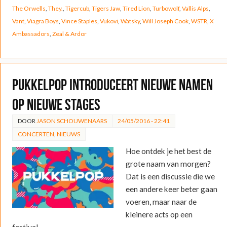
The Orwells
,
They.
,
Tigercub
,
Tigers Jaw
,
Tired Lion
,
Turbowolf
,
Vallis Alps
,
Vant
,
Viagra Boys
,
Vince Staples
,
Vukovi
,
Watsky
,
Will Joseph Cook
,
WSTR
,
X
Ambassadors
,
Zeal & Ardor
Pukkelpop introduceert nieuwe namen
op nieuwe stages
DOOR
JASON SCHOUWENAARS
24/05/2016 - 22:41
CONCERTEN
,
NIEUWS
Hoe ontdek je het best de
grote naam van morgen?
Dat is een discussie die we
een andere keer beter gaan
voeren, maar naar de
kleinere acts op een
festival…