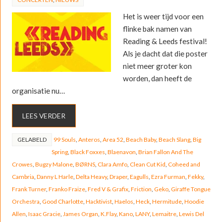
Het is weer tijd voor een
flinke bak namen van
Reading & Leeds festival!
Als je dacht dat die poster
niet meer groter kon
worden, dan heeft de
organisatie nu…
LEES VERDER
GELABELD
99 Souls
,
Anteros
,
Area 52
,
Beach Baby
,
Beach Slang
,
Big
Spring
,
Black Foxxes
,
Blaenavon
,
Brian Fallon And The
Crowes
,
Bugzy Malone
,
BØRNS
,
Clara Amfo
,
Clean Cut Kid
,
Coheed and
Cambria
,
Danny L Harle
,
Delta Heavy
,
Draper
,
Eagulls
,
Ezra Furman
,
Fekky
,
Frank Turner
,
Franko Fraize
,
Fred V & Grafix
,
Friction
,
Geko
,
Giraffe Tongue
Orchestra
,
Good Charlotte
,
Hacktivist
,
Haelos
,
Heck
,
Hermitude
,
Hoodie
Allen
,
Isaac Gracie
,
James Organ
,
K.Flay
,
Kano
,
LANY
,
Lemaitre
,
Lewis Del