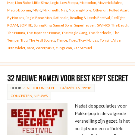
Mar
,
Lion Babe
,
Little Simz
,
Logic
,
Low Steppa
,
Mastodon
,
Maverick Sabre
,
Metro Boomin
,
MGK
,
Milk Teeth
,
Nas
,
Nothing More
,
Otherkin
,
Pulled Apart
By Horses
,
Rag’n’Bone Man
,
Rationale
,
Reading & Leeds Festival
,
Redlight
,
ROAM
,
SOPHIE
,
Spring King
,
Sunset Sons
,
Superheaven
,
SWMRS
,
The Beach
,
The Hunna
,
The Japanese House
,
The Magic Gang
,
The Sherlocks
,
The
Temper Trap
,
The Vryll Society
,
Thrice
,
Tibet
,
Tkay Maidza
,
Tonight Alive
,
Transviolet
,
Vant
,
Waterparks
,
Yung Lean
,
Zac Samuel
32 nieuwe namen voor Best Kept Secret
DOOR
IRENE THEUNISSEN
04/02/2016 - 15:18
CONCERTEN
,
NIEUWS
Nadat de speculaties voor
Pukkelpop in de volgende
versnelling zijn gezet, is het
nu tijd voor een officiële