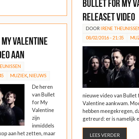
Bullet for My V
releaset video
DOOR
IRENE THEUNISSE
08/02/2016 - 21:35
MUZ
 My Valentine
deo aan
HEUNISSEN
45
MUZIEK
,
NIEUWS
De heren
van Bullet
nieuwe video van Bullet
for My
Valentine aankwam. Moch
Valentine
hebben meegekregen, da
zijn
getreurd: er is namelijk
inmiddels
kop aan het zetten, maar
LEES VERDER