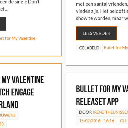
en de single Don’t
met een aantal vrienden,
ief…
vinden zijn. Het belooft 
show te worden, maar we
LEES VERDER
let for My Valentine
Bullet for My
GELABELD
 My Valentine
Bullet for My V
tch Engage
releaset app
rland
DOOR
IRENE THEUNISSE
BOUWENS
15/02/2016 - 16:16
CUL
33