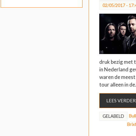
02/05/2017 - 17:
druk bezig met t
in Nederland ge
waren de meest 
tour alleen in d
LEES VERDER
Bul
GELABELD
Brix