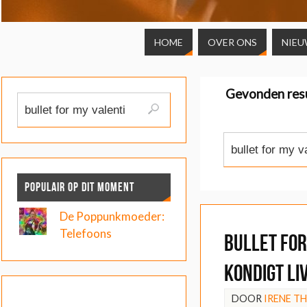
HOME
OVER ONS
NIEU
Gevonden res
POPULAIR OP DIT MOMENT
De Poppunkmoeder:
Telefoons
Bullet for
kondigt li
DOOR
IRENE T