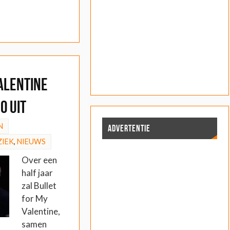
alentine
o uit
N
ADVERTENTIE
IEK
,
NIEUWS
Over een
half jaar
zal Bullet
for My
Valentine,
samen