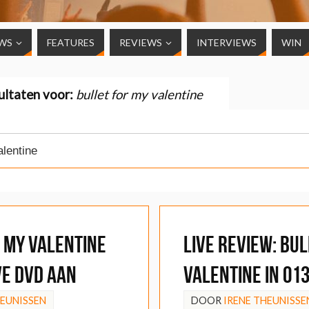
WS
FEATURES
REVIEWS
INTERVIEWS
WIN
ultaten voor:
bullet for my valentine
 My Valentine
LIVE REVIEW: Bu
ve DVD aan
Valentine in 01
HEUNISSEN
DOOR
IRENE THEUNISSE