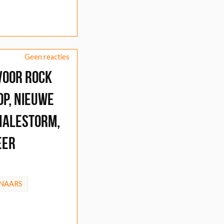
Geen reacties
voor Rock
op, nieuwe
Halestorm,
eer
NAARS