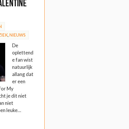
alentine
N
IEK
,
NIEUWS
De
oplettend
e fan wist
natuurlijk
allang dat
er een
 for My
t je dit niet
n niet
 een leuke…