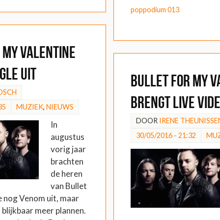
poppodium 013
 My Valentine
gle uit
Bullet for My V
OSCH
brengt live vide
35
MUZIEK
,
NIEUWS
DOOR
IRENE THEUNISSE
In
30/05/2016 - 21:32
MUZ
augustus
vorig jaar
brachten
de heren
van Bullet
e nog Venom uit, maar
 blijkbaar meer plannen.