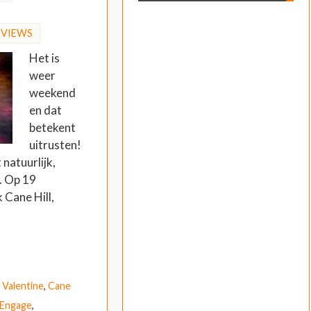
EVIEWS
Het is
weer
weekend
en dat
betekent
uitrusten!
 natuurlijk,
g. Op 19
 Cane Hill,
 Valentine
,
Cane
h Engage
,