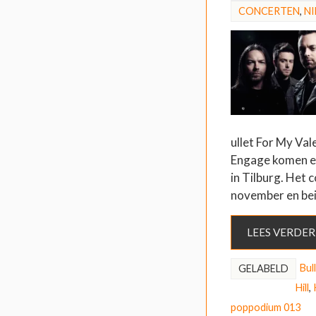
CONCERTEN
,
N
ullet For My Val
Engage komen ei
in Tilburg. Het 
november en bei
LEES VERDER
Bul
GELABELD
Hill
,
poppodium 013