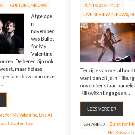
42
CULTURE
,
NIEUWS
20/11/2016 - 21:31
LIVE REVIEW
,
NIEUWS
,
R
Afgelope
n
november
was Bullet
for My
Valentine
ouren. De heren zijn ook
weest, maar helaas
Tenzij je van metal houdt
speciale shows van deze
want dan zit je in Tilbur
e…
november staan namelijk
Killswitch Engage en…
LEES VERDER
let for My Valentine
,
Live At
ton: Chapter Two
Bullet for My
GELABELD
Hill
,
Killswitc