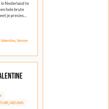
 in Nederland te
een hele brute
et je precies…
 Valentine
,
Venom
alentine
N
TURE
,
NIEUWS