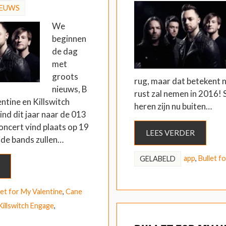
IEUWS
We
beginnen
de dag
met
groots
rug, maar dat betekent n
nieuws, B
rust zal nemen in 2016! 
entine en Killswitch
heren zijn nu buiten…
nd dit jaar naar de 013
concert vind plaats op 19
LEES VERDER
de bands zullen…
app
,
Bullet f
GELABELD
let for My Valentine
,
Cane
Killswitch Engage
,