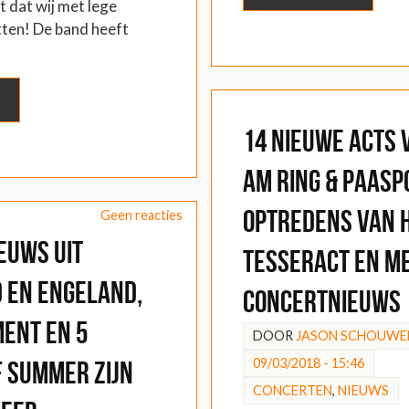
t dat wij met lege
tten! De band heeft
14 nieuwe acts 
am Ring & Paasp
optredens van 
Geen reacties
euws uit
TesseracT en m
 en Engeland,
concertnieuws
ment en 5
DOOR
JASON SCHOUWE
09/03/2018 - 15:46
f Summer zijn
CONCERTEN
,
NIEUWS