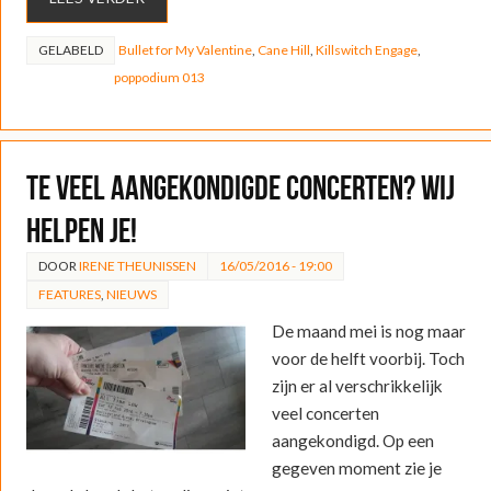
GELABELD
Bullet for My Valentine
,
Cane Hill
,
Killswitch Engage
,
poppodium 013
Te veel aangekondigde concerten? Wij
helpen je!
DOOR
IRENE THEUNISSEN
16/05/2016 - 19:00
FEATURES
,
NIEUWS
De maand mei is nog maar
voor de helft voorbij. Toch
zijn er al verschrikkelijk
veel concerten
aangekondigd. Op een
gegeven moment zie je