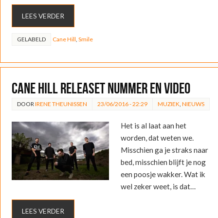
LEES VERDER
GELABELD
Cane Hill
,
Smile
Cane Hill releaset nummer en video
DOOR
IRENE THEUNISSEN
23/06/2016 - 22:29
MUZIEK
,
NIEUWS
Het is al laat aan het
worden, dat weten we.
Misschien ga je straks naar
bed, misschien blijft je nog
een poosje wakker. Wat ik
wel zeker weet, is dat…
LEES VERDER