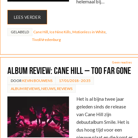
helemaal bij…
LEES VERDER
GELABELD
Cane Hill
,
Ice Nine Kills
,
Motionless in White
,
TivoliVredenburg
Geen reacties
ALBUM REVIEW: Cane Hill – Too Far Gone
DOOR
KEVIN BOUWENS
17/01/2018 - 20:35
ALBUM REVIEWS
,
NIEUWS
,
REVIEWS
Het is al bijna twee jaar
geleden sinds de release
van Cane Hill zijn
debuutalbum Smile. Het is
dus hoog tijd voor een
nieuwe plaat en die komt er