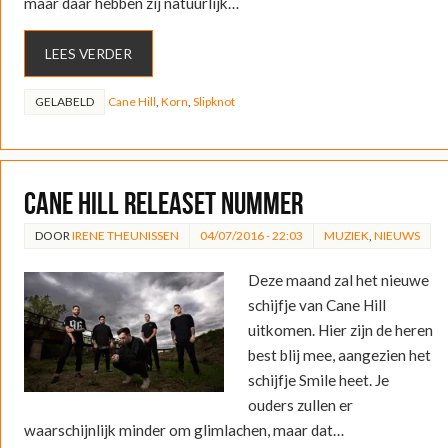
maar daar hebben zij natuurlijk…
LEES VERDER
GELABELD
Cane Hill
,
Korn
,
Slipknot
Cane Hill releaset nummer
DOOR
IRENE THEUNISSEN
04/07/2016 - 22:03
MUZIEK
,
NIEUWS
Deze maand zal het nieuwe
schijfje van Cane Hill
uitkomen. Hier zijn de heren
best blij mee, aangezien het
schijfje Smile heet. Je
ouders zullen er
waarschijnlijk minder om glimlachen, maar dat…