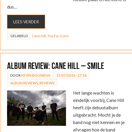
dus…
LEES VERDER
GELABELD
Cane Hill
,
Too Far Gone
ALBUM REVIEW: Cane Hill – Smile
DOOR
KEVIN BOUWENS
15/07/2016 - 17:56
ALBUM REVIEWS
,
REVIEWS
Het lange wachten is
eindelijk voorbij, Cane Hill
heeft zijn debuutalbum
uitgebracht. Mocht je de
band nog niet kennen en je
afvragen hoe de band