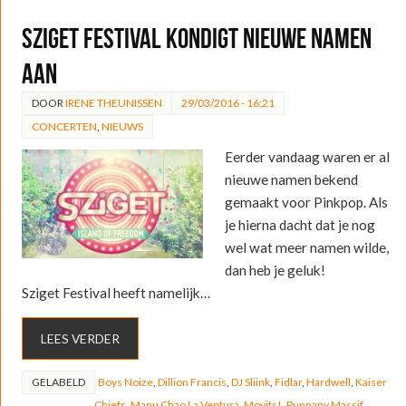
Sziget Festival kondigt nieuwe namen
aan
DOOR
IRENE THEUNISSEN
29/03/2016 - 16:21
CONCERTEN
,
NIEUWS
Eerder vandaag waren er al
nieuwe namen bekend
gemaakt voor Pinkpop. Als
je hierna dacht dat je nog
wel wat meer namen wilde,
dan heb je geluk!
Sziget Festival heeft namelijk…
LEES VERDER
GELABELD
Boys Noize
,
Dillion Francis
,
DJ Sliink
,
Fidlar
,
Hardwell
,
Kaiser
Chiefs
,
Manu Chao La Ventura
,
Movits!
,
Punnany Massif
,