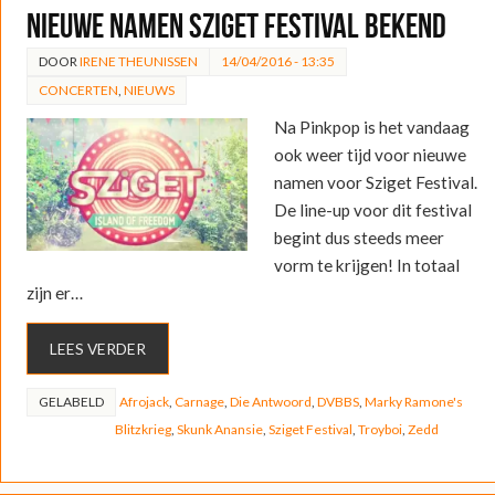
Nieuwe namen Sziget Festival bekend
DOOR
IRENE THEUNISSEN
14/04/2016 - 13:35
CONCERTEN
,
NIEUWS
Na Pinkpop is het vandaag
ook weer tijd voor nieuwe
namen voor Sziget Festival.
De line-up voor dit festival
begint dus steeds meer
vorm te krijgen! In totaal
zijn er…
LEES VERDER
GELABELD
Afrojack
,
Carnage
,
Die Antwoord
,
DVBBS
,
Marky Ramone's
Blitzkrieg
,
Skunk Anansie
,
Sziget Festival
,
Troyboi
,
Zedd