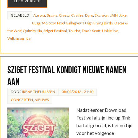
LEES VERDER
GELABELD
Aurora
,
Brains
,
Crystal Castles
,
Dyro
,
Excision
,
JAIN
,
Jake
Bugg
,
Molotov
,
Noel Gallagher's High Flying Birds
,
Oscar &
the Wolf
,
Quimby
,
Sia
,
Sziget Festival
,
Tourist
,
Travis Scott
,
Unkle live
,
Wilkinson live
Sziget Festival kondigt nieuwe namen
aan
DOOR
IRENE THEUNISSEN
08/02/2016 - 21:40
CONCERTEN
,
NIEUWS
Nadat eerder Download
Festival al zijn line-up flink
had uitgebreid, is het nu tijd
voor het volgende