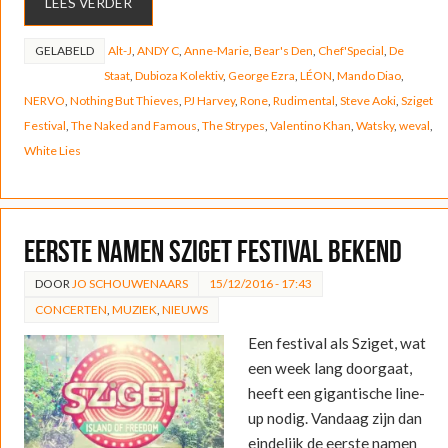
LEES VERDER
GELABELD
Alt-J
,
ANDY C
,
Anne-Marie
,
Bear's Den
,
Chef'Special
,
De
Staat
,
Dubioza Kolektiv
,
George Ezra
,
LÉON
,
Mando Diao
,
NERVO
,
Nothing But Thieves
,
PJ Harvey
,
Rone
,
Rudimental
,
Steve Aoki
,
Sziget
Festival
,
The Naked and Famous
,
The Strypes
,
Valentino Khan
,
Watsky
,
weval
,
White Lies
Eerste namen Sziget Festival bekend
DOOR
JO SCHOUWENAARS
15/12/2016 - 17:43
CONCERTEN
,
MUZIEK
,
NIEUWS
Een festival als Sziget, wat
een week lang doorgaat,
heeft een gigantische line-
up nodig. Vandaag zijn dan
eindelijk de eerste namen