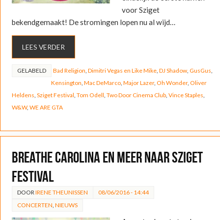
voor Sziget
bekendgemaakt! De stromingen lopen nu al wijd…
LEES VERDER
GELABELD
Bad Religion
,
Dimitri Vegas en Like Mike
,
DJ Shadow
,
GusGus
,
Kensington
,
Mac DeMarco
,
Major Lazer
,
Oh Wonder
,
Oliver
Heldens
,
Sziget Festival
,
Tom Odell
,
Two Door Cinema Club
,
Vince Staples
,
W&W
,
WE ARE GTA
Breathe Carolina en meer naar Sziget
Festival
DOOR
IRENE THEUNISSEN
08/06/2016 - 14:44
CONCERTEN
,
NIEUWS