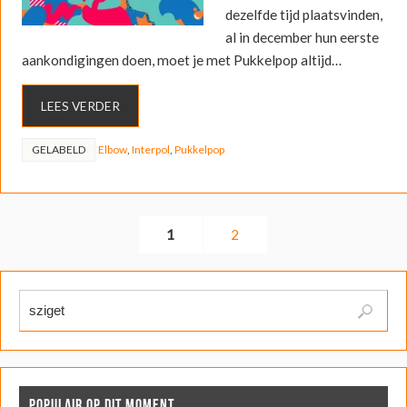
dezelfde tijd plaatsvinden,
al in december hun eerste
aankondigingen doen, moet je met Pukkelpop altijd…
LEES VERDER
GELABELD
Elbow
,
Interpol
,
Pukkelpop
1
2
POPULAIR OP DIT MOMENT