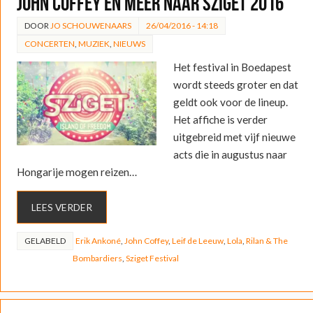
John Coffey en meer naar Sziget 2016
DOOR
JO SCHOUWENAARS
26/04/2016 - 14:18
CONCERTEN
,
MUZIEK
,
NIEUWS
Het festival in Boedapest
wordt steeds groter en dat
geldt ook voor de lineup.
Het affiche is verder
uitgebreid met vijf nieuwe
acts die in augustus naar
Hongarije mogen reizen…
LEES VERDER
GELABELD
Erik Ankoné
,
John Coffey
,
Leif de Leeuw
,
Lola
,
Rilan & The
Bombardiers
,
Sziget Festival