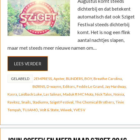
Augustus komt steeds
dichterbij en dat betekent
automatisch dat ook Sziget
Festival steeds dichterbij
komt. Het is nog een flink
aantal nachtjes slapen,
maar met steeds meer nieuwe namen om…
LEES VERDER
GELABELD
2EMPRESS
,
Apster
,
BLINDERS
,
BOY
,
Breathe Carolina
,
BØRNS
,
D-wayne
,
Editors
,
Fedde Le Grand
,
Jay Hardway
,
Kasra
,
Laidback Luke
,
Las Salinas
,
Maduk ft MC Mota
,
Nick Talos
,
Noisia
,
Ravitez
,
Snails
,
Stadiumx
,
Sziget Festival
,
The Chemical Brothers
,
Tinie
Tempah
,
TUJAMO
,
Volt & State
,
Wiwek
,
YVES V