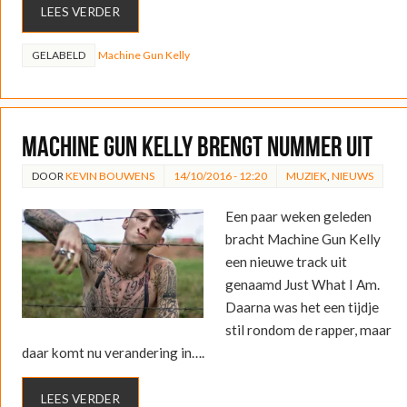
LEES VERDER
GELABELD
Machine Gun Kelly
Machine Gun Kelly brengt nummer uit
DOOR
KEVIN BOUWENS
14/10/2016 - 12:20
MUZIEK
,
NIEUWS
Een paar weken geleden
bracht Machine Gun Kelly
een nieuwe track uit
genaamd Just What I Am.
Daarna was het een tijdje
stil rondom de rapper, maar
daar komt nu verandering in….
LEES VERDER