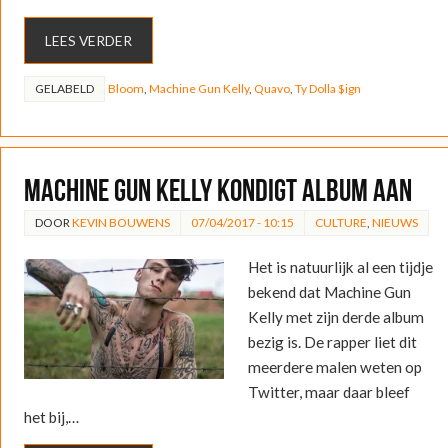
LEES VERDER
GELABELD
Bloom
,
Machine Gun Kelly
,
Quavo
,
Ty Dolla $ign
Machine Gun Kelly kondigt album aan
DOOR
KEVIN BOUWENS
07/04/2017 - 10:15
CULTURE
,
NIEUWS
Het is natuurlijk al een tijdje
bekend dat Machine Gun
Kelly met zijn derde album
bezig is. De rapper liet dit
meerdere malen weten op
Twitter, maar daar bleef
het bij,…