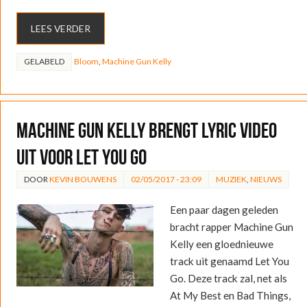
LEES VERDER
GELABELD
Bloom
,
Machine Gun Kelly
Machine Gun Kelly brengt lyric video
uit voor Let You Go
DOOR
KEVIN BOUWENS
02/05/2017 - 23:09
MUZIEK
,
NIEUWS
Een paar dagen geleden
bracht rapper Machine Gun
Kelly een gloednieuwe
track uit genaamd Let You
Go. Deze track zal, net als
At My Best en Bad Things,