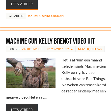
LEES VERDER
GELABELD
Doe Boy
,
Machine Gun Kelly
Machine Gun Kelly brengt video uit
DOOR
KEVIN BOUWENS
01/12/2016 - 19:06
MUZIEK
,
NIEUWS
Het is al ruim een maand
geleden sinds Machine Gun
Kelly een lyric video
uitbracht voor Bad Things.
Na weken van teasen komt
de rapper eindelijk met een
nieuwe video. Het gaat…
LEES VERDER