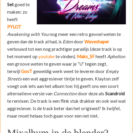
Set
goed te
maken: zo
heeft
PYLOT
Awakening with You
nog meer een retro gevoel weten te
geven dan de track al had, is
Eden
door
Waveshaper
verbouwd tot een nog prachtiger paradijs (deze track is op
het moment op
youtube
te vinden).
Maks_SF
heeft
Aphelion
een groove weten te geven waar je “U” tegen zegt,
terwijl
GosT
geweldig werk weet te leveren door
Empty
Streets
een wat aggresiever tintje te geven. Klayton zelf
voegt ook iets aan het album toe: hij geeft ons een soort
alternatieve versie van
Connection
door deze als
Scandroid
te remixen. De track is een flink stuk drukker en ook wel wat
aggresiever. Is de track beter dan het origineel? Ik twijfel,
maar moet helaas toch gaan voor een net niet.
Mixalbum in de blender?