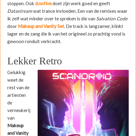
stoppen. Ook
d.notive
doet zijn werk goed en geeft
Datastream
wat trance invloeden. Een van de remixes waar
ik zelf wat minder over te spreken is die van
Salvation Code
door
Makeup and Vanity Set
. De track is langzamer, klinkt
lager en de zang die ik van het origineel zo prachtig vond is
gewoon ronduit verkracht.
Lekker Retro
Gelukkig
weet de
rest van de
artiesten
de
verneukerij
van
Makeup
and Vanity