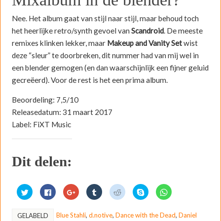
Nee. Het album gaat van stijl naar stijl, maar behoud toch
het heerlijke retro/synth gevoel van
Scandroid
. De meeste
remixes klinken lekker, maar
Makeup and Vanity Set
wist
deze “sleur” te doorbreken, dit nummer had van mij wel in
een blender gemogen (en dan waarschijnlijk een fijner geluid
gecreëerd). Voor de rest is het een prima album.
Beoordeling: 7,5/10
Releasedatum: 31 maart 2017
Label: FiXT Music
Dit delen:
K
K
K
K
K
D
K
l
l
l
l
l
e
l
i
i
i
i
i
l
i
k
k
k
k
k
e
k
o
o
o
o
o
n
o
Blue Stahli
,
d.notive
,
Dance with the Dead
,
Daniel
GELABELD
m
m
m
m
m
o
m