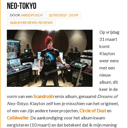
Neo-Tokyo
DOOR
JARED POSCH
12/03/2017 - 20:09
ALBUM REVIEWS
,
REVIEWS
Op vrijdag
31 maart
komt
Klayton
weer eens
met een
nieuw
album, dit
keer in de
vorm van een
Scandroid
remix album, genaamd
Dreams of
Neo-Tokyo
. Klayton zelf ken je misschien van het origineel,
of een van zijn andere twee projecten,
Circle of Dust
en
Celldweller
. De aankondiging voor het album kwam
eergisteren (10 maart)
en dat betekent dat ik mijn mening