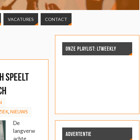
VACATURES
CONTACT
ONZE PLAYLIST: LTWEEKLY
h speelt
ch
N
IEK
,
NIEUWS
De
langverw
ADVERTENTIE
achte