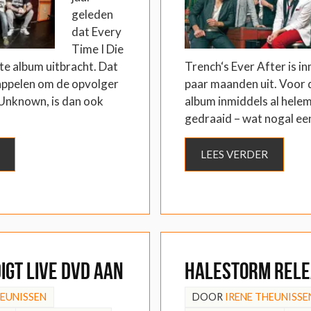
geleden
dat Every
Time I Die
te album uitbracht. Dat
Trench‘s Ever After is in
rappelen om de opvolger
paar maanden uit. Voor 
Unknown, is dan ook
album inmiddels al helem
gedraaid – wat nogal een
LEES VERDER
igt live DVD aan
Halestorm rele
HEUNISSEN
DOOR
IRENE THEUNISSE