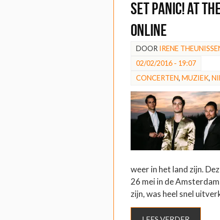
Set Panic! at th
online
DOOR
IRENE THEUNISSE
02/02/2016 - 19:07
CONCERTEN
,
MUZIEK
,
N
weer in het land zijn. De
26 mei in de Amsterdam
zijn, was heel snel uitve
LEES VERDER