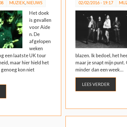
08
MUZIEK
,
NIEUWS
02/02/2016 - 19:17
MUZ
Het doek
is gevallen
voor Aide
n. De
afgelopen
weken
og een laatste UK tour
blazen. Ik bedoel, het he
eid, maar hier hield het
maar je snapt mijn punt.
 genoeg kon niet
minder dan een week…
LEES VERDER