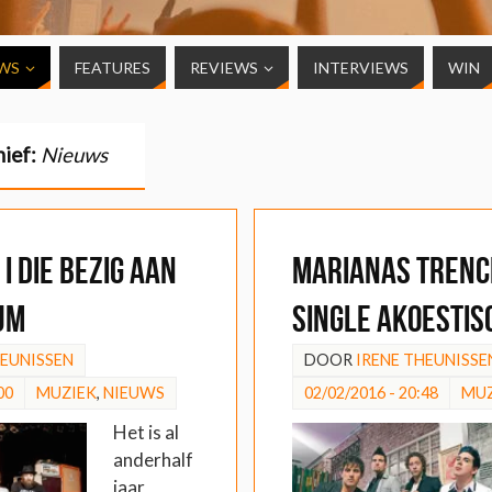
WS
FEATURES
REVIEWS
INTERVIEWS
WIN
hief:
Nieuws
I Die bezig aan
Marianas Trenc
um
single akoestis
HEUNISSEN
DOOR
IRENE THEUNISSE
00
MUZIEK
,
NIEUWS
02/02/2016 - 20:48
MUZ
Het is al
anderhalf
jaar