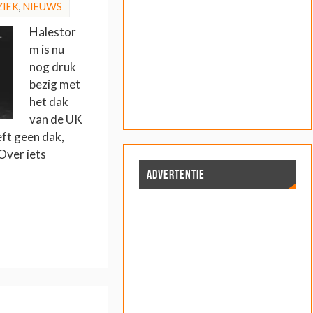
IEK
,
NIEUWS
Halestor
m is nu
nog druk
bezig met
het dak
van de UK
eft geen dak,
 Over iets
ADVERTENTIE