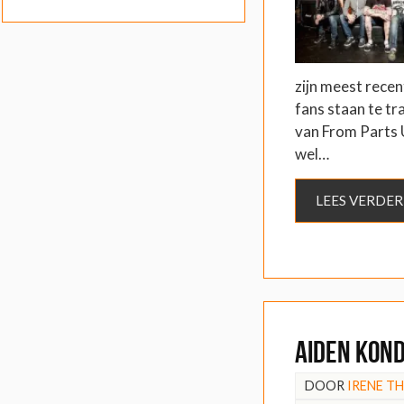
zijn meest recen
fans staan te t
van From Parts 
wel…
LEES VERDER
Aiden kond
DOOR
IRENE T