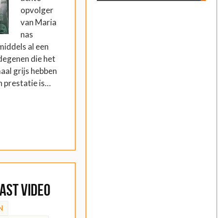
opvolger
van Maria
nas
middels al een
degenen die het
aal grijs hebben
 prestatie is…
ast video
N