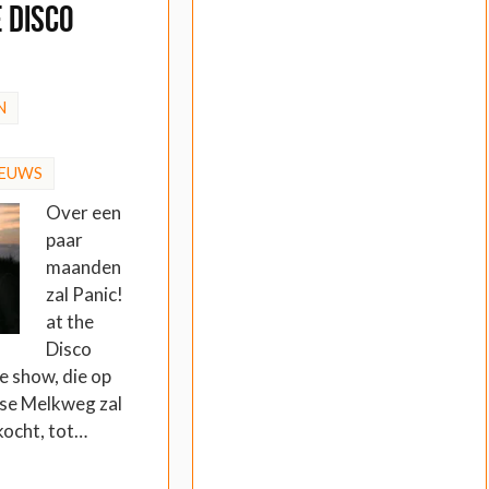
e Disco
N
IEUWS
Over een
paar
maanden
zal Panic!
at the
Disco
ze show, die op
se Melkweg zal
rkocht, tot…