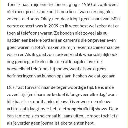
Toen ik naar mijn eerste concert ging – 1950 of zo, ik weet
niet meer precies hoe oud ik nou ben – waren er nog niet
zoveel telefoons. Okay, nee, daar klopt geen snars van. Mijn
eerste concert was in 2009 en ik weet best wel zeker dat er
toen al telefoons waren. Ze konden niet zoveel als nu,
hadden een betere batterij en camera’s die ongeveer even
goed waren in foto’s maken als mijn rekenmachine, maar ze
waren er. Als ik goed zou zoeken, vind ik waarschijnlijk ook
nog genoeg artikelen die toen al klaagden over de
hoeveelheid telefoons bij shows, want als we ergens
herinneringen van kunnen opslaan, hebben we dat gedaan.
Dus, fast forward naar de tegenwoordige tijd. Eens in de
zoveel tijd (en daarmee bedoel ik ‘ongeveer elke dag’ want
blijkbaar is er nooit ander nieuws) is er weer een nieuw
artikel dat klaagt over het telefoongebruik bij shows. Daar
kan ik me op zich helemaal bij aansluiten. Je moet toch iets,
als je verder geen journalistieke talenten hebt.