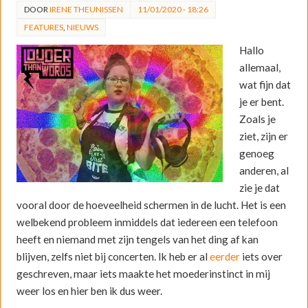
DOOR
IRENE THEUNISSEN
11/01/2020 - 18:26
FEATURES
,
NIEUWS
Hallo
allemaal,
wat fijn dat
je er bent.
Zoals je
ziet, zijn er
genoeg
anderen, al
zie je dat
vooral door de hoeveelheid schermen in de lucht. Het is een
welbekend probleem inmiddels dat iedereen een telefoon
heeft en niemand met zijn tengels van het ding af kan
blijven, zelfs niet bij concerten. Ik heb er al
eerder
iets over
geschreven, maar iets maakte het moederinstinct in mij
weer los en hier ben ik dus weer.