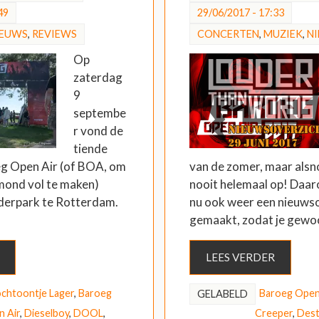
49
29/06/2017 - 17:33
IEUWS
,
REVIEWS
CONCERTEN
,
MUZIEK
,
N
Op
zaterdag
9
septembe
r vond de
tiende
eg Open Air (of BOA, om
van de zomer, maar alsn
mond vol te maken)
nooit helemaal op! Daa
iderpark te Rotterdam.
nu ook weer een nieuws
gemaakt, zodat je gew
LEES VERDER
ochtoontje Lager
,
Baroeg
Baroeg Open
GELABELD
 Air
,
Dieselboy
,
DOOL
,
Creeper
,
Dest