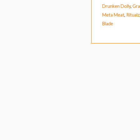
Drunken Dolly
,
Gra
Meta Meat
,
Ritualz
Blade