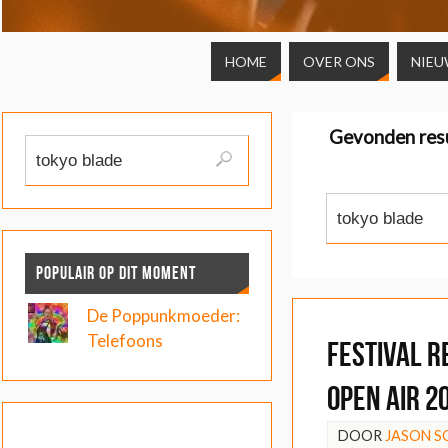
HOME
OVER ONS
NIEU
Gevonden res
POPULAIR OP DIT MOMENT
De Poppunkmoeder:
Telefoons
FESTIVAL R
Open Air 2
DOOR
JASON 