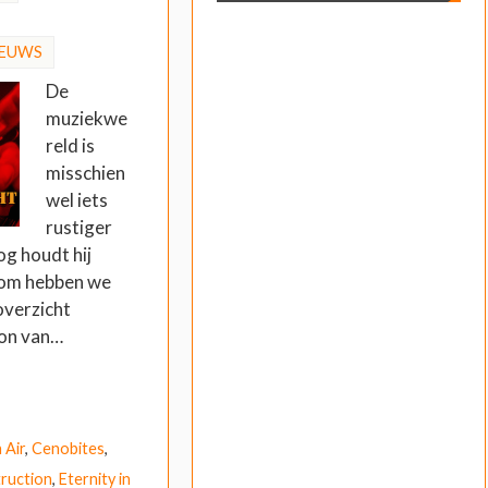
IEUWS
De
muziekwe
reld is
misschien
wel iets
rustiger
og houdt hij
rom hebben we
overzicht
oon van…
 Air
,
Cenobites
,
ruction
,
Eternity in