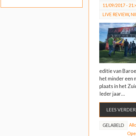
11/09/2017 - 21:
LIVE REVIEW
,
N
editie van Baro
het minder een 
plaats in het Zu
Ieder jaar…
LEES VERDER
All
GELABELD
Open