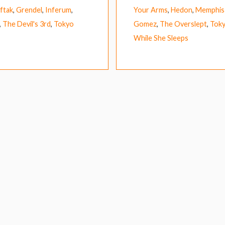
ftak
,
Grendel
,
Inferum
,
Your Arms
,
Hedon
,
Memphis 
,
The Devil's 3rd
,
Tokyo
Gomez
,
The Overslept
,
Toky
While She Sleeps