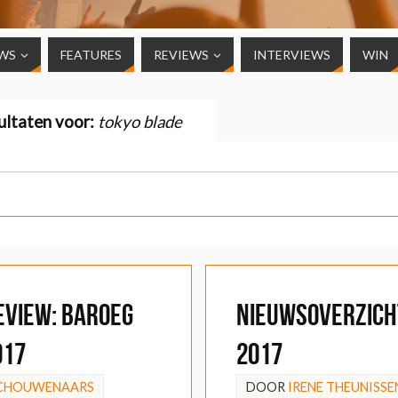
WS
FEATURES
REVIEWS
INTERVIEWS
WIN
ultaten voor:
tokyo blade
EVIEW: Baroeg
Nieuwsoverzicht
017
2017
SCHOUWENAARS
DOOR
IRENE THEUNISSE