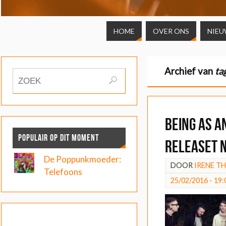
HOME
OVER ONS
NIEU
Archief van
ta
Being As a
POPULAIR OP DIT MOMENT
releaset 
De Poppunkmoeder:
DOOR
IRENE T
Telefoons
25/02/2016 - 19: