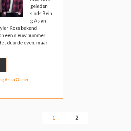
geleden
sinds Bein
g As an
Tyler Ross bekend
aan een nieuw nummer
Het duurde even, maar
ng As an Ocean
1
2