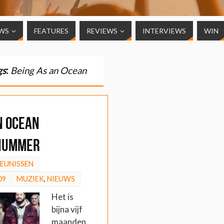
WS
FEATURES
REVIEWS
INTERVIEWS
WIN
gs
:
Being As an Ocean
n Ocean
nummer
HEUNISSEN
09
MUZIEK
,
NIEUWS
Het is
bijna vijf
maanden