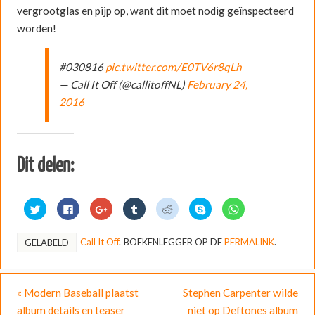
vergrootglas en pijp op, want dit moet nodig geïnspecteerd
worden!
#030816
pic.twitter.com/E0TV6r8qLh
— Call It Off (@callitoffNL)
February 24,
2016
Dit delen:
K
K
K
K
K
D
K
l
l
l
l
l
e
l
i
i
i
i
i
l
i
k
k
k
k
k
e
k
o
o
o
o
o
n
o
Call It Off
.
BOEKENLEGGER OP DE
PERMALINK
.
GELABELD
m
m
m
m
m
o
m
t
t
o
o
t
p
t
e
e
p
p
e
S
e
d
d
G
T
d
k
d
e
e
o
u
e
y
e
l
l
o
m
l
p
l
«
Modern Baseball plaatst
Stephen Carpenter wilde
e
e
g
b
e
e
e
n
n
l
l
n
(
n
album details en teaser
niet op Deftones album