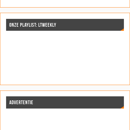
n
n
d
)
d
n
d
d
)
)
d
)
)
)
ONZE PLAYLIST: LTWEEKLY
ADVERTENTIE