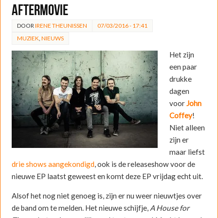
aftermovie
DOOR
IRENE THEUNISSEN
07/03/2016 - 17:41
MUZIEK
,
NIEUWS
Het zijn
een paar
drukke
dagen
voor
John
Coffey
!
Niet alleen
zijn er
maar liefst
drie
shows
aangekondigd
, ook is de releaseshow voor de
nieuwe EP laatst geweest en komt deze EP vrijdag echt uit.
Alsof het nog niet genoeg is, zijn er nu weer nieuwtjes over
de band om te melden. Het nieuwe schijfje,
A House for