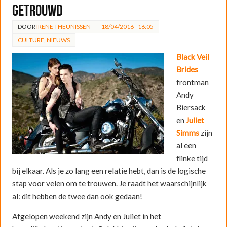
getrouwd
DOOR
IRENE THEUNISSEN
18/04/2016 - 16:05
CULTURE
,
NIEUWS
Black Veil
Brides
frontman
Andy
Biersack
en
Juliet
Simms
zijn
al een
flinke tijd
bij elkaar. Als je zo lang een relatie hebt, dan is de logische
stap voor velen om te trouwen. Je raadt het waarschijnlijk
al: dit hebben de twee dan ook gedaan!
Afgelopen weekend zijn Andy en Juliet in het