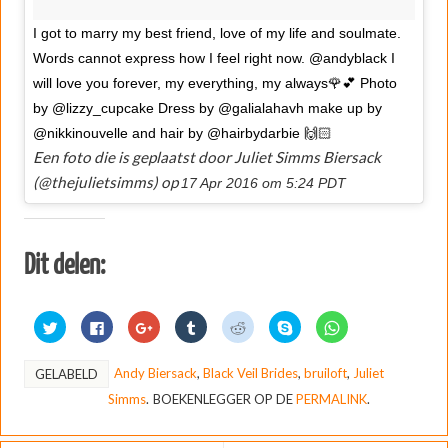
I got to marry my best friend, love of my life and soulmate.
Words cannot express how I feel right now. @andyblack I
will love you forever, my everything, my always🌹💕 Photo
by @lizzy_cupcake Dress by @galialahavh make up by
@nikkinouvelle and hair by @hairbydarbie 🙌🏻
Een foto die is geplaatst door Juliet Simms Biersack
(@thejulietsimms) op
17 Apr 2016 om 5:24 PDT
Dit delen:
K
K
K
K
K
D
K
l
l
l
l
l
e
l
i
i
i
i
i
l
i
k
k
k
k
k
e
k
o
o
o
o
o
n
o
Andy Biersack
,
Black Veil Brides
,
bruiloft
,
Juliet
GELABELD
m
m
m
m
m
o
m
t
t
o
o
t
p
t
Simms
.
BOEKENLEGGER OP DE
PERMALINK
.
e
e
p
p
e
S
e
d
d
G
T
d
k
d
e
e
o
u
e
y
e
l
l
o
m
l
p
l