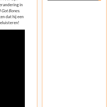
erandering in
I Got Bones
.
en dat hij een
eluisteren!