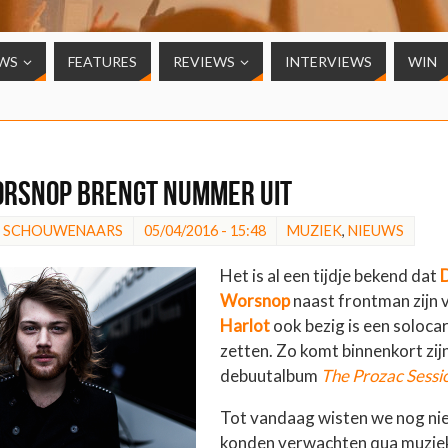
WS
FEATURES
REVIEWS
INTERVIEWS
WIN
rsnop brengt nummer uit
N SCHOUWENAARS
05/04/2016 - 15:48
MUZIEK
,
NIEUWS
Het is al een tijdje bekend dat
Worsnop
naast frontman zijn 
Harlot
ook bezig is een solocar
zetten. Zo komt binnenkort zijn
debuutalbum
The Prozac Sessi
Tot vandaag wisten we nog ni
konden verwachten qua muziek