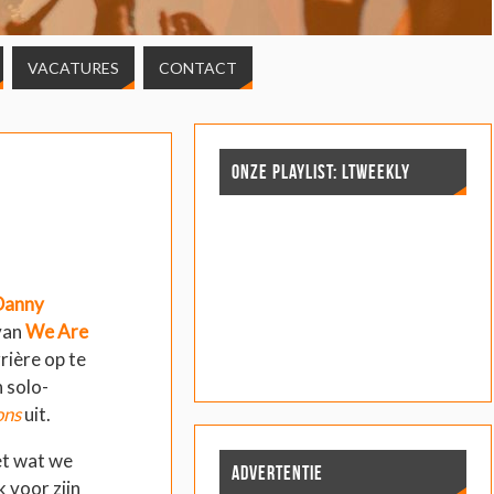
VACATURES
CONTACT
ONZE PLAYLIST: LTWEEKLY
Danny
van
We Are
rière op te
 solo-
ons
uit.
et wat we
ADVERTENTIE
 voor zijn