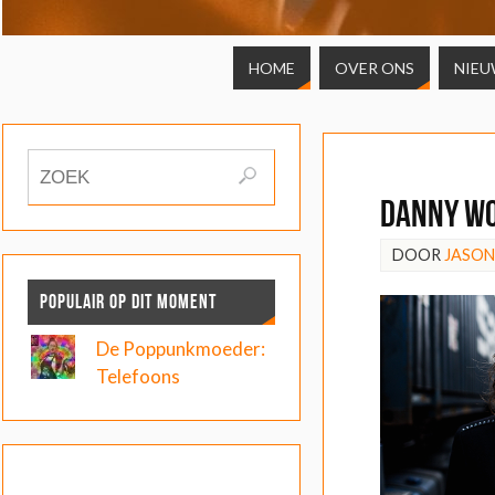
HOME
OVER ONS
NIEU
Danny Wo
DOOR
JASO
POPULAIR OP DIT MOMENT
De Poppunkmoeder:
Telefoons