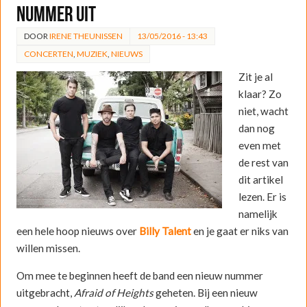
nummer uit
DOOR
IRENE THEUNISSEN
13/05/2016 - 13:43
CONCERTEN
,
MUZIEK
,
NIEUWS
Zit je al
klaar? Zo
niet, wacht
dan nog
even met
de rest van
dit artikel
lezen. Er is
namelijk
een hele hoop nieuws over
Billy Talent
en je gaat er niks van
willen missen.
Om mee te beginnen heeft de band een nieuw nummer
uitgebracht,
Afraid of Heights
geheten. Bij een nieuw