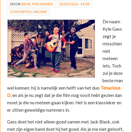
DOOR
IRENE THEUNISSEN
13/05/2016 - 14:58
CONCERTEN
,
NIEUWS
De naam
Kyle Gass
zegt je
misschien
niet
meteen
iets. Toch
zul je deze
beste man
wel kennen: hij is namelijk een helft van het duo
Tenacious
D
, en als je nu zegt dat je die film nog nooit hebt gezien dan
moet je die nu meteen gaan kijken. Het is een klassieker en
er zitten geweldige nummers in.
Gass doet het niet alleen goed samen met Jack Black, ook
met zijn eigen band doet hij het goed. Als je me niet gelooft,