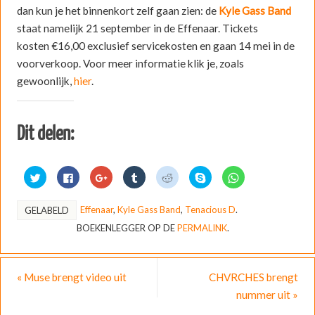
dan kun je het binnenkort zelf gaan zien: de
Kyle Gass Band
staat namelijk 21 september in de Effenaar. Tickets
kosten €16,00 exclusief servicekosten en gaan 14 mei in de
voorverkoop. Voor meer informatie klik je, zoals
gewoonlijk,
hier
.
Dit delen:
K
K
K
K
K
D
K
l
l
l
l
l
e
l
i
i
i
i
i
l
i
k
k
k
k
k
e
k
o
o
o
o
o
n
o
Effenaar
,
Kyle Gass Band
,
Tenacious D
.
GELABELD
m
m
m
m
m
o
m
t
t
o
o
t
p
t
BOEKENLEGGER OP DE
PERMALINK
.
e
e
p
p
e
S
e
d
d
G
T
d
k
d
e
e
o
u
e
y
e
l
l
o
m
l
p
l
e
e
g
b
e
e
e
n
n
l
l
n
(
n
«
Muse brengt video uit
CHVRCHES brengt
m
o
e
r
m
W
o
e
p
+
t
e
o
p
nummer uit
»
t
F
t
e
t
r
W
T
a
e
d
R
d
h