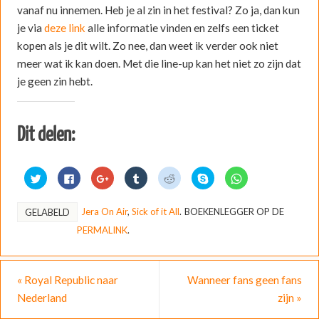
vanaf nu innemen. Heb je al zin in het festival? Zo ja, dan kun
je via
deze link
alle informatie vinden en zelfs een ticket
kopen als je dit wilt. Zo nee, dan weet ik verder ook niet
meer wat ik kan doen. Met die line-up kan het niet zo zijn dat
je geen zin hebt.
Dit delen:
K
K
K
K
K
D
K
l
l
l
l
l
e
l
i
i
i
i
i
l
i
k
k
k
k
k
e
k
o
o
o
o
o
n
o
Jera On Air
,
Sick of it All
.
BOEKENLEGGER OP DE
GELABELD
m
m
m
m
m
o
m
t
t
o
o
t
p
t
PERMALINK
.
e
e
p
p
e
S
e
d
d
G
T
d
k
d
e
e
o
u
e
y
e
l
l
o
m
l
p
l
e
e
g
b
e
e
e
n
n
l
l
n
(
n
«
Royal Republic naar
Wanneer fans geen fans
m
o
e
r
m
W
o
e
p
+
t
e
o
p
Nederland
zijn
»
t
F
t
e
t
r
W
T
a
e
d
R
d
h