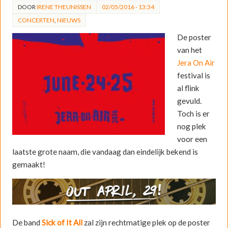
DOOR
IRENE THEUNISSEN
02/05/2016 - 13:34
CONCERTEN
,
NIEUWS
De poster
van het
Jera On Air
festival is
al flink
gevuld.
Toch is er
nog plek
voor een
laatste grote naam, die vandaag dan eindelijk bekend is
gemaakt!
De band
Sick of It All
zal zijn rechtmatige plek op de poster