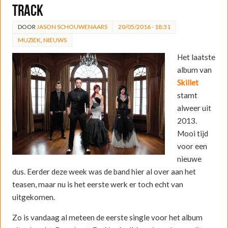
track
DOOR
JASON SCHOUWENAARS
20/05/2016 - 18:31
MUZIEK
,
NIEUWS
Het laatste
album van
Skillet
stamt
alweer uit
2013.
Mooi tijd
voor een
nieuwe
dus. Eerder deze week was de band hier al over aan het
teasen, maar nu is het eerste werk er toch echt van
uitgekomen.
Zo is vandaag al meteen de eerste single voor het album