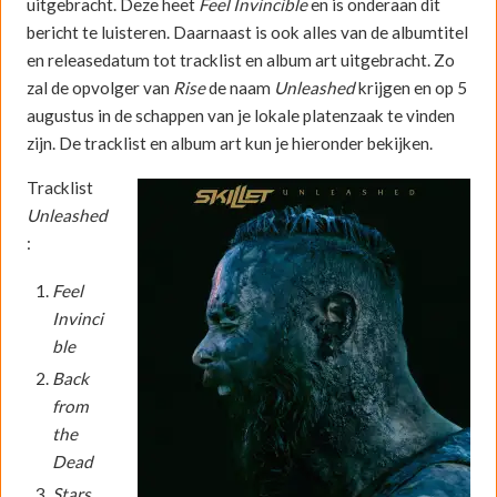
uitgebracht. Deze heet
Feel Invincible
en is onderaan dit
bericht te luisteren. Daarnaast is ook alles van de albumtitel
en releasedatum tot tracklist en album art uitgebracht. Zo
zal de opvolger van
Rise
de naam
Unleashed
krijgen en op 5
augustus in de schappen van je lokale platenzaak te vinden
zijn. De tracklist en album art kun je hieronder bekijken.
Tracklist
Unleashed
:
Feel
Invinci
ble
Back
from
the
Dead
Stars