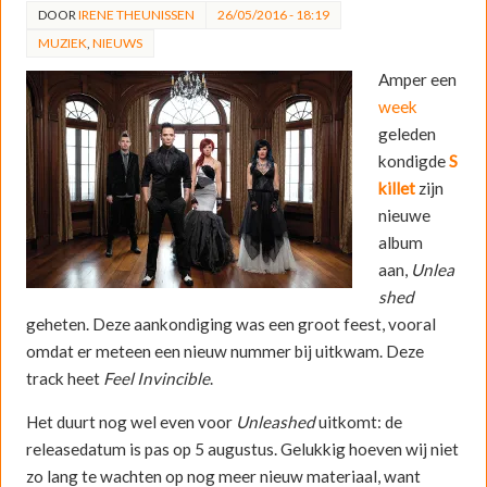
DOOR
IRENE THEUNISSEN
26/05/2016 - 18:19
MUZIEK
,
NIEUWS
Amper een
week
geleden
kondigde
S
killet
zijn
nieuwe
album
aan,
Unlea
shed
geheten. Deze aankondiging was een groot feest, vooral
omdat er meteen een nieuw nummer bij uitkwam. Deze
track heet
Feel Invincible
.
Het duurt nog wel even voor
Unleashed
uitkomt: de
releasedatum is pas op 5 augustus. Gelukkig hoeven wij niet
zo lang te wachten op nog meer nieuw materiaal, want