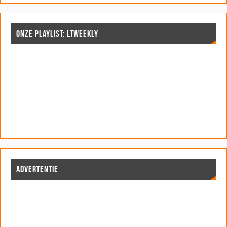
d
d
)
)
d
)
)
)
ONZE PLAYLIST: LTWEEKLY
ADVERTENTIE