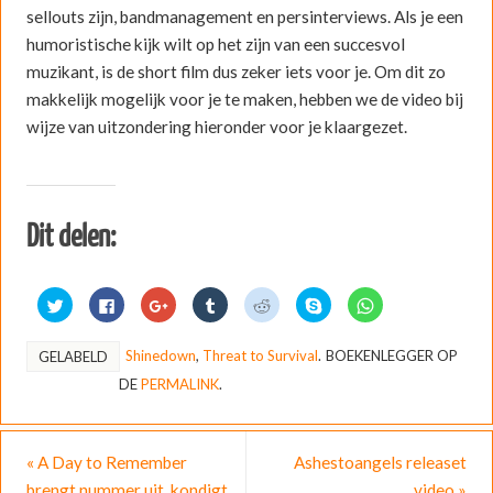
sellouts zijn, bandmanagement en persinterviews. Als je een
humoristische kijk wilt op het zijn van een succesvol
muzikant, is de short film dus zeker iets voor je. Om dit zo
makkelijk mogelijk voor je te maken, hebben we de video bij
wijze van uitzondering hieronder voor je klaargezet.
Dit delen:
K
K
K
K
K
D
K
l
l
l
l
l
e
l
i
i
i
i
i
l
i
k
k
k
k
k
e
k
o
o
o
o
o
n
o
Shinedown
,
Threat to Survival
.
BOEKENLEGGER OP
GELABELD
m
m
m
m
m
o
m
t
t
o
o
t
p
t
DE
PERMALINK
.
e
e
p
p
e
S
e
d
d
G
T
d
k
d
e
e
o
u
e
y
e
l
l
o
m
l
p
l
e
e
g
b
e
e
e
n
n
l
l
n
(
n
«
A Day to Remember
Ashestoangels releaset
m
o
e
r
m
W
o
e
p
+
t
e
o
p
brengt nummer uit, kondigt
video
»