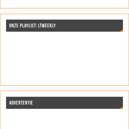
d
d
)
)
d
)
)
)
ONZE PLAYLIST: LTWEEKLY
ADVERTENTIE