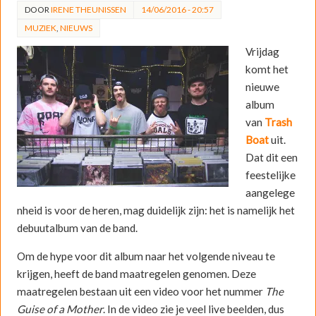
DOOR
IRENE THEUNISSEN
14/06/2016 - 20:57
MUZIEK
,
NIEUWS
Vrijdag
komt het
nieuwe
album
van
Trash
Boat
uit.
Dat dit een
feestelijke
aangelege
nheid is voor de heren, mag duidelijk zijn: het is namelijk het
debuutalbum van de band.
Om de hype voor dit album naar het volgende niveau te
krijgen, heeft de band maatregelen genomen. Deze
maatregelen bestaan uit een video voor het nummer
The
Guise of a Mother
. In de video zie je veel live beelden, dus