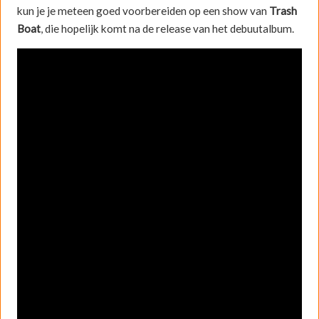
kun je je meteen goed voorbereiden op een show van
Trash
Boat
, die hopelijk komt na de release van het debuutalbum.