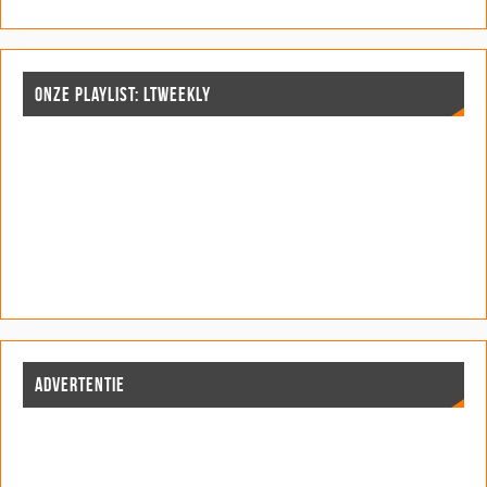
n
n
d
)
d
n
d
d
)
)
d
)
)
)
ONZE PLAYLIST: LTWEEKLY
ADVERTENTIE