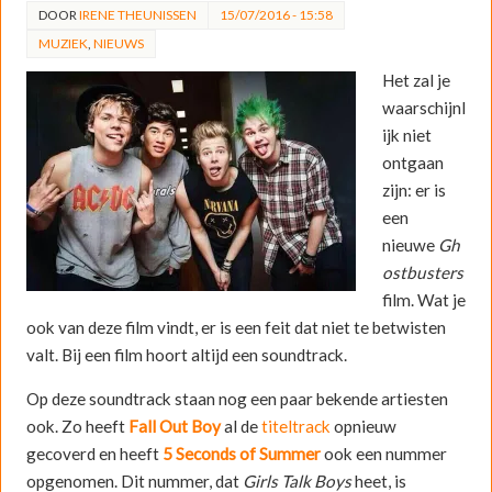
DOOR
IRENE THEUNISSEN
15/07/2016 - 15:58
MUZIEK
,
NIEUWS
Het zal je
waarschijnl
ijk niet
ontgaan
zijn: er is
een
nieuwe
Gh
ostbusters
film. Wat je
ook van deze film vindt, er is een feit dat niet te betwisten
valt. Bij een film hoort altijd een soundtrack.
Op deze soundtrack staan nog een paar bekende artiesten
ook. Zo heeft
Fall Out Boy
al de
titeltrack
opnieuw
gecoverd en heeft
5 Seconds of Summer
ook een nummer
opgenomen. Dit nummer, dat
Girls Talk Boys
heet, is