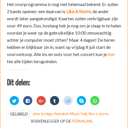
Het voorprogramma is nog niet helemaal bekend. Er zullen
2 bands openen: een daarvan is
Like A Storm
, de ander
wordt later aangekondigd. Kaarten zullen verkrijgbaar zijn
voor 49 euro. Dus, hoelang heb je nog om je slaap in te halen
voordat je weer op de gebruikelijke 10:00 zenuwachtig
achter je computer moet zitten? Maar 4 dagen! De heren
hebben er blijkbaar zin in, want op vrijdag 8 juli start de
voorverkoop. Alle ins en outs voor het concert kun je
hier
ten alle tijden terugvinden.
Dit delen:
K
K
K
K
K
D
K
l
l
l
l
l
e
l
i
i
i
i
i
l
i
k
k
k
k
k
e
k
o
o
o
o
o
n
o
alter bridge
,
Heineken Music Hall
,
like a storm
.
GELABELD
m
m
m
m
m
o
m
t
t
o
o
t
p
t
BOEKENLEGGER OP DE
PERMALINK
.
e
e
p
p
e
S
e
d
d
G
T
d
k
d