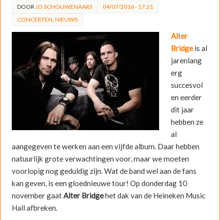
DOOR
JO SCHOUWENAARS
04/07/2016 - 17:21
CONCERTEN
,
NIEUWS
Alter
Bridge
is al
jarenlang
erg
succesvol
en eerder
dit jaar
hebben ze
al
aangegeven te werken aan een vijfde album. Daar hebben
natuurlijk grote verwachtingen voor, maar we moeten
voorlopig nog geduldig zijn. Wat de band wel aan de fans
kan geven, is een gloednieuwe tour! Op donderdag 10
november gaat
Alter Bridge
het dak van de Heineken Music
Hall afbreken.