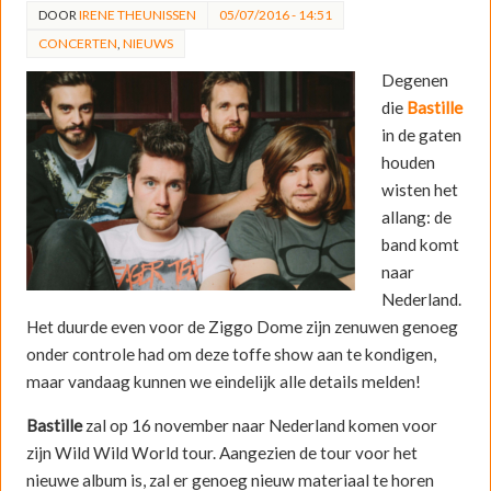
DOOR
IRENE THEUNISSEN
05/07/2016 - 14:51
CONCERTEN
,
NIEUWS
Degenen
die
Bastille
in de gaten
houden
wisten het
allang: de
band komt
naar
Nederland.
Het duurde even voor de Ziggo Dome zijn zenuwen genoeg
onder controle had om deze toffe show aan te kondigen,
maar vandaag kunnen we eindelijk alle details melden!
Bastille
zal op 16 november naar Nederland komen voor
zijn Wild Wild World tour. Aangezien de tour voor het
nieuwe album is, zal er genoeg nieuw materiaal te horen