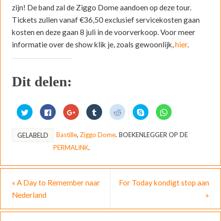
zijn! De band zal de Ziggo Dome aandoen op deze tour.
Tickets zullen vanaf €36,50 exclusief servicekosten gaan
kosten en deze gaan 8 juli in de voorverkoop. Voor meer
informatie over de show klik je, zoals gewoonlijk,
hier
.
Dit delen:
K
K
K
K
K
D
K
l
l
l
l
l
e
l
i
i
i
i
i
l
i
k
k
k
k
k
e
k
o
o
o
o
o
n
o
Bastille
,
Ziggo Dome
.
BOEKENLEGGER OP DE
GELABELD
m
m
m
m
m
o
m
t
t
o
o
t
p
t
PERMALINK
.
e
e
p
p
e
S
e
d
d
G
T
d
k
d
e
e
o
u
e
y
e
l
l
o
m
l
p
l
e
e
g
b
e
e
e
n
n
l
l
n
(
n
«
A Day to Remember naar
For Today kondigt stop aan
m
o
e
r
m
W
o
e
p
+
t
e
o
p
Nederland
»
t
F
t
e
t
r
W
T
a
e
d
R
d
h
w
c
d
e
e
t
a
i
e
e
l
d
i
t