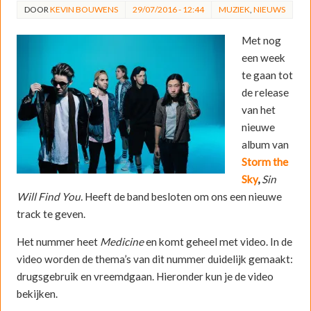
DOOR
KEVIN BOUWENS
29/07/2016 - 12:44
MUZIEK
,
NIEUWS
Met nog
een week
te gaan tot
de release
van het
nieuwe
album van
Storm the
Sky
,
Sin
Will Find You.
Heeft de band besloten om ons een nieuwe
track te geven.
Het nummer heet
Medicine
en komt geheel met video. In de
video worden de thema’s van dit nummer duidelijk gemaakt:
drugsgebruik en vreemdgaan. Hieronder kun je de video
bekijken.