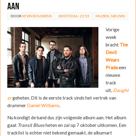
aan
DOOR
KEVIN BOUWENS
18/07/2016 - 21:53
MUZIEK
,
NIEUWS
Vorige
week
bracht
The
Devil
Wears
Prada
een
nieuwe
track
uit,
Daught
er
geheten. Dit is de eerste track sinds het vertrek van
drummer
Daniel Williams
.
Nu kondigt de band dus zijn volgende album aan. Het album
gaat
Transit Blue
s
heten en zal op 7 oktober uitkomen. Een
tracklist is echter niet bekend gemaakt, de albumart