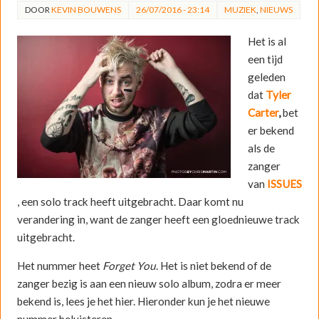
DOOR
KEVIN BOUWENS
26/07/2016 - 23:14
MUZIEK
,
NIEUWS
Het is al
een tijd
geleden
dat
Tyler
Carter
,
bet
er bekend
als de
zanger
van
ISSUES
, een solo track heeft uitgebracht. Daar komt nu
verandering in, want de zanger heeft een gloednieuwe track
uitgebracht.
Het nummer heet
Forget You
. Het is niet bekend of de
zanger bezig is aan een nieuw solo album, zodra er meer
bekend is, lees je het hier. Hieronder kun je het nieuwe
nummer beluisteren.