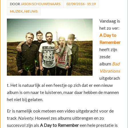
DOOR
JASON SCHOUWENAARS
02/09/2016 - 15:19
MUZIEK
,
NIEUWS
Vandaag is
het zo ver:
A Day to
Remember
heeft zijn
zesde
album
Bad
Vibrations
uitgebrach
t. Het is natuurlijk al een feestje op zich dat er een nieuw
album is om naar te luisteren, maar daar hebben de mannen
het niet bij gelaten.
Er is namelijk ook meteen een video uitgebracht voor de
track
Naivety
. Hoewel zes albums uitbrengen en zo
succesvol zijn als
A Day to Remember
een hele prestatie is