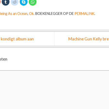
K
K
K
D
K
l
l
e
l
i
i
l
i
k
k
k
e
k
o
o
o
n
o
Being As an Ocean
,
Ok
.
BOEKENLEGGER OP DE
PERMALINK
.
m
m
m
o
m
o
o
t
p
t
p
p
e
S
e
G
T
d
k
d
o
u
e
y
e
o
m
l
p
l
g
b
e
e
e
l
n
(
n
ondigt album aan
Machine Gun Kelly bre
e
r
m
W
o
+
t
e
o
p
e
t
r
W
e
d
R
d
h
d
e
e
t
a
e
l
d
i
t
e
d
n
s
oten
e
n
i
e
A
n
(
t
e
p
W
(
n
p
W
o
W
n
(
o
r
o
i
W
d
r
e
o
d
t
d
u
r
i
t
w
d
n
i
v
t
n
e
n
e
i
e
e
e
n
n
e
n
e
s
e
n
n
n
t
e
n
i
n
e
n
e
i
r
n
e
u
e
g
i
u
w
u
e
e
w
v
w
o
u