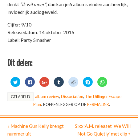
denkt
“ik wil meer”
, dan kan je 6 albums vinden aan heerlijk,
invloedrijk audiogeweld.
Cijfer: 9/10
Releasedatum: 14 oktober 2016
Label: Party Smasher
Dit delen:
K
K
K
K
K
D
K
l
l
l
l
l
e
l
i
i
i
i
i
l
i
k
k
k
k
k
e
k
o
o
o
o
o
n
o
album review
,
Dissociation
,
The Dillinger Escape
GELABELD
m
m
m
m
m
o
m
t
t
o
o
t
p
t
Plan
.
BOEKENLEGGER OP DE
PERMALINK
.
e
e
p
p
e
S
e
d
d
G
T
d
k
d
e
e
o
u
e
y
e
l
l
o
m
l
p
l
e
e
g
b
e
e
e
n
n
l
l
n
(
n
«
Machine Gun Kelly brengt
Sixx:A.M. releaset ‘We Will
m
o
e
r
m
W
o
e
p
+
t
e
o
p
nummer uit
Not Go Quietly’ met clip
»
t
F
t
e
t
r
W