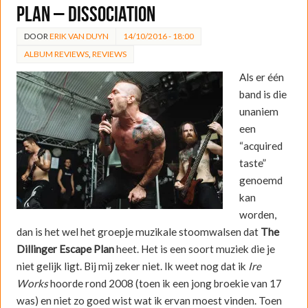
Plan – Dissociation
DOOR
ERIK VAN DUYN
14/10/2016 - 18:00
ALBUM REVIEWS
,
REVIEWS
Als er één
band is die
unaniem
een
“acquired
taste”
genoemd
kan
worden,
dan is het wel het groepje muzikale stoomwalsen dat
The
Dillinger
Escape Plan
heet. Het is een soort muziek die je
niet gelijk ligt. Bij mij zeker niet. Ik weet nog dat ik
Ire
Works
hoorde rond 2008 (toen ik een jong broekie van 17
was) en niet zo goed wist wat ik ervan moest vinden. Toen