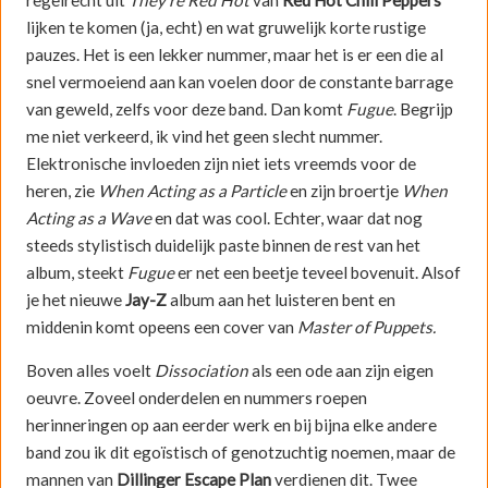
lijken te komen (ja, echt) en wat gruwelijk korte rustige
pauzes. Het is een lekker nummer, maar het is er een die al
snel vermoeiend aan kan voelen door de constante barrage
van geweld, zelfs voor deze band. Dan komt
Fugue
. Begrijp
me niet verkeerd, ik vind het geen slecht nummer.
Elektronische invloeden zijn niet iets vreemds voor de
heren, zie
When Acting as a Particle
en zijn broertje
When
Acting as a Wave
en dat was cool. Echter, waar dat nog
steeds stylistisch duidelijk paste binnen de rest van het
album, steekt
Fugue
er net een beetje teveel bovenuit. Alsof
je het nieuwe
Jay-Z
album aan het luisteren bent en
middenin komt opeens een cover van
Master of Puppets.
Boven alles voelt
Dissociation
als een ode aan zijn eigen
oeuvre. Zoveel onderdelen en nummers roepen
herinneringen op aan eerder werk en bij bijna elke andere
band zou ik dit egoïstisch of genotzuchtig noemen, maar de
mannen van
Dillinger Escape Plan
verdienen dit. Twee