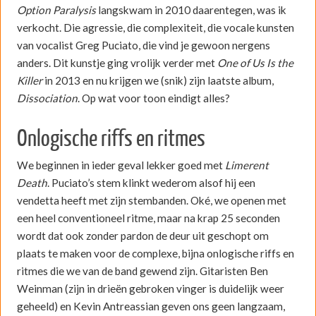
Option Paralysis
langskwam in 2010 daarentegen, was ik
verkocht. Die agressie, die complexiteit, die vocale kunsten
van vocalist Greg Puciato, die vind je gewoon nergens
anders. Dit kunstje ging vrolijk verder met
One of Us Is the
Killer
in 2013 en nu krijgen we (snik) zijn laatste album,
Dissociation
. Op wat voor toon eindigt alles?
Onlogische riffs en ritmes
We beginnen in ieder geval lekker goed met
Limerent
Death
. Puciato’s stem klinkt wederom alsof hij een
vendetta heeft met zijn stembanden. Oké, we openen met
een heel conventioneel ritme, maar na krap 25 seconden
wordt dat ook zonder pardon de deur uit geschopt om
plaats te maken voor de complexe, bijna onlogische riffs en
ritmes die we van de band gewend zijn. Gitaristen Ben
Weinman (zijn in drieën gebroken vinger is duidelijk weer
geheeld) en Kevin Antreassian geven ons geen langzaam,