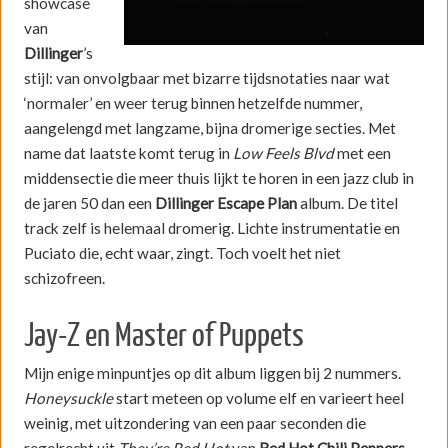
showcase
van
Dillinger
’s
stijl: van onvolgbaar met bizarre tijdsnotaties naar wat
‘normaler’ en weer terug binnen hetzelfde nummer,
aangelengd met langzame, bijna dromerige secties. Met
name dat laatste komt terug in
Low Feels Blvd
met een
middensectie die meer thuis lijkt te horen in een jazz club in
de jaren 50 dan een
Dillinger Escape Plan
album. De titel
track zelf is helemaal dromerig. Lichte instrumentatie en
Puciato die, echt waar, zingt. Toch voelt het niet
schizofreen.
Jay-Z en Master of Puppets
Mijn enige minpuntjes op dit album liggen bij 2 nummers.
Honeysuckle
start meteen op volume elf en varieert heel
weinig, met uitzondering van een paar seconden die
regelrecht uit
They’re Red Hot
van
Red Hot Chili Peppers