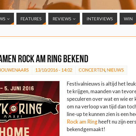
WS
FEATURES
REVIEWS
INTERVIEWS
WIN
amen Rock am Ring bekend
CHOUWENAARS
13/10/2016 - 14:02
CONCERTEN
,
NIEUWS
Festivalnieuws is altijd het le
te krijgen, maanden van tevore
speculeren over wat en wie er
om na verloop van tijd dan toc
line-up te kunnen zien is een h
Rock am Ring
heeft nu zijn ee
bekendgemaakt!