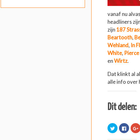
vanaf nu alva
headliners zij
zijn
187 Stra
Beartooth
,
Be
Wehland
,
In 
White
,
Pierce 
en
Wirtz
.
Dat klinkt al 
alle info ove
Dit delen:
K
K
l
l
l
i
i
i
k
k