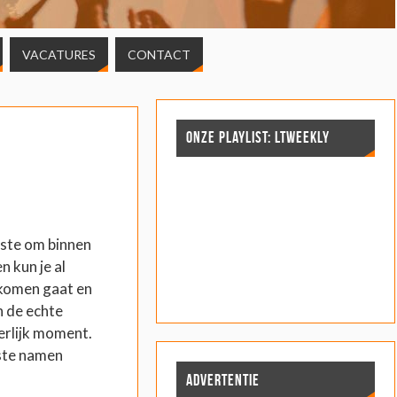
VACATURES
CONTACT
ONZE PLAYLIST: LTWEEKLY
ukste om binnen
n kun je al
 komen gaat en
h de echte
eerlijk moment.
rste namen
ADVERTENTIE