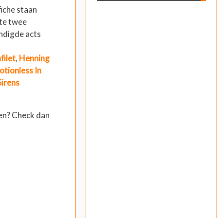
fiche staan
ste twee
ndigde acts
filet
,
Henning
tionless In
Sirens
den? Check dan