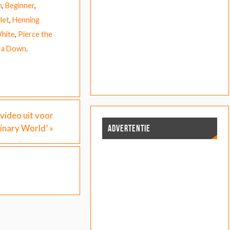
h
,
Beginner
,
let
,
Henning
White
,
Pierce the
 a Down
.
video uit voor
inary World’
»
ADVERTENTIE