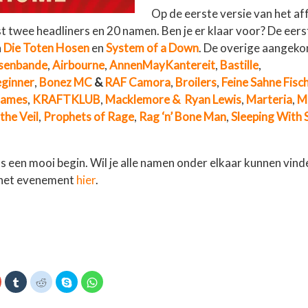
Op de eerste versie van het af
st twee headliners en 20 namen. Ben je er klaar voor? De eer
n
Die Toten Hosen
en
System of a Down
. De overige aangeko
ssenbande
,
Airbourne
,
AnnenMayKantereit
,
Bastille
,
ginner
,
Bonez MC
&
RAF Camora
,
Broilers
,
Feine Sahne Fisch
Flames
,
KRAFTKLUB
,
Macklemore & Ryan Lewis
,
Marteria
,
Mo
the Veil
,
Prophets of Rage
,
Rag ‘n’ Bone Man
,
Sleeping With 
als een mooi begin. Wil je alle namen onder elkaar kunnen vin
r het evenement
hier
.
K
K
K
D
K
l
l
e
l
i
i
l
i
k
k
k
e
k