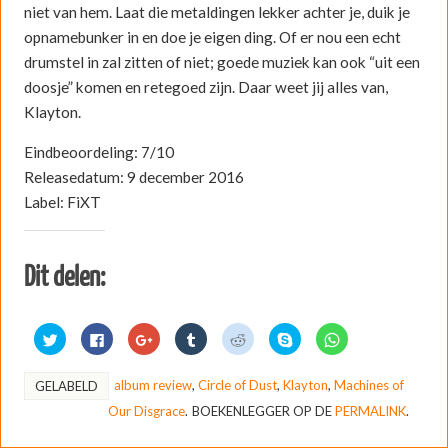
niet van hem. Laat die metaldingen lekker achter je, duik je
opnamebunker in en doe je eigen ding. Of er nou een echt
drumstel in zal zitten of niet; goede muziek kan ook “uit een
doosje” komen en retegoed zijn. Daar weet jij alles van,
Klayton.
Eindbeoordeling: 7/10
Releasedatum: 9 december 2016
Label: FiXT
Dit delen:
K
K
K
K
K
D
K
l
l
l
l
l
e
l
i
i
i
i
i
l
i
k
k
k
k
k
e
k
o
o
o
o
o
n
o
album review
,
Circle of Dust
,
Klayton
,
Machines of
GELABELD
m
m
m
m
m
o
m
t
t
o
o
t
p
t
Our Disgrace
.
BOEKENLEGGER OP DE
PERMALINK
.
e
e
p
p
e
S
e
d
d
G
T
d
k
d
e
e
o
u
e
y
e