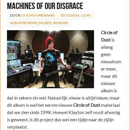
Machines of Our Disgrace
DOOR
JO SCHOUWENAARS
05/12/2016 - 21:45
ALBUM REVIEWS
,
MUZIEK
,
REVIEWS
Circle of
Dust
is
allang
geen
nieuwkom
er meer,
maar dit
nieuwe
album is
dat in zekere zin wel. Natuurlijk, nieuw is altijd nieuw, maar
dit album is wel het eerste nieuwe
Circle of Dust
materiaal
dat we zien sinds 1998. Hoewel Klayton zelf nooit afwezig
is geweest, is dit project dus wel een tijdje naar de zijlijn
verplaatst.