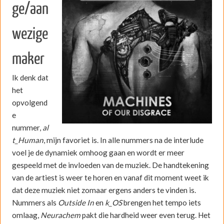
ge/aan
wezige
maker
Ik denk dat
het
opvolgend
e
nummer,
al
t_Human
, mijn favoriet is. In alle nummers na de interlude
voel je de dynamiek omhoog gaan en wordt er meer
gespeeld met de invloeden van de muziek. De handtekening
van de artiest is weer te horen en vanaf dit moment weet ik
dat deze muziek niet zomaar ergens anders te vinden is.
Nummers als
Outside In
en
k
_OS
brengen het tempo iets
omlaag,
Neurachem
pakt die hardheid weer even terug. Het