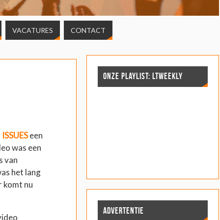
VACATURES
CONTACT
ONZE PLAYLIST: LTWEEKLY
t
ISSUES
een
ideo was een
s van
as het lang
r komt nu
ADVERTENTIE
video