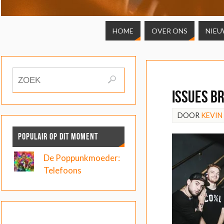
HOME
OVER ONS
NIEU
ISSUES br
DOOR
KEVIN
POPULAIR OP DIT MOMENT
De Poppunkmoeder:
Telefoons