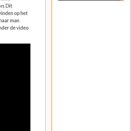
wn
. Dit
vinden op het
 haar man
nder de video