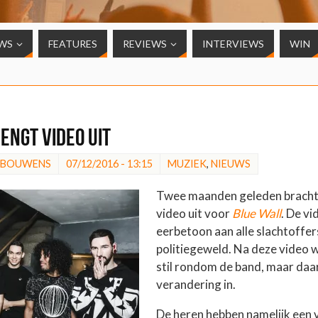
WS
FEATURES
REVIEWS
INTERVIEWS
WIN
engt video uit
 BOUWENS
07/12/2016 - 13:15
MUZIEK
,
NIEUWS
Twee maanden geleden brach
video uit voor
Blue Wall
. De v
eerbetoon aan alle slachtoffer
politiegeweld. Na deze video w
stil rondom de band, maar daa
verandering in.
De heren hebben namelijk een 