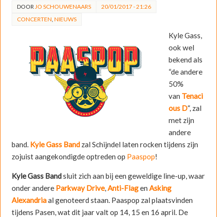
DOOR
JO SCHOUWENAARS
20/01/2017 - 21:26
CONCERTEN
,
NIEUWS
Kyle Gass,
ook wel
bekend als
“de andere
50%
van
Tenaci
ous D
“, zal
met zijn
andere
band.
Kyle Gass Band
zal Schijndel laten rocken tijdens zijn
zojuist aangekondigde optreden op
Paaspop
!
Kyle Gass Band
sluit zich aan bij een geweldige line-up, waar
onder andere
Parkway Drive
,
Anti-Flag
en
Asking
Alexandria
al genoteerd staan. Paaspop zal plaatsvinden
tijdens Pasen, wat dit jaar valt op 14, 15 en 16 april. De