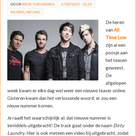
DOOR
IRENE THEUNISSEN
17/02/2017 - 13:22
MUZIEK
,
NIEUWS
De heren
van
All
Time Low
zijn al een
poosje aan
het teasen
geweest.
De
afgelopen
week kwam er elke dag wel weer een nieuwe teaser online.
Gisteren kwam dan het verlossende woord: er zou een
nieuw nummer komen.
Je raadt het waarschijnlijk al: dat nieuwe nummer is
inmiddels uitgebracht! De track gaat onder de naam
Dirty
Laundry
. Hier is ook meteen een video bij uitgebracht, zodat