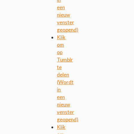
een
nieuw
venster
geopend)
Klik
om
op
Tumblr
te
delen
(Wordt
in
een
nieuw
venster
geopend)
Klik