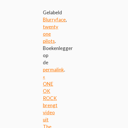
Gelabeld
Blurryface
,
twenty
one
pilots
.
Boekenlegger
op
de
permalink
.
«
ONE
OK
ROCK
brengt
video
uit
The