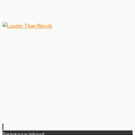
Klik hier als je meer wilt
weten over ons cookiegebruik.
Cool, koekjes!
Spring naar inhoud