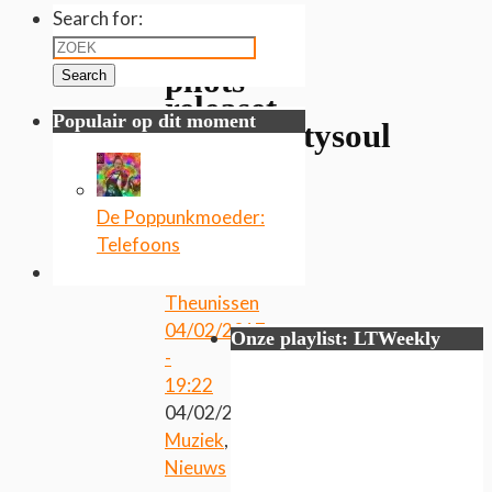
Search for:
twenty
one
pilots
Search
releaset
Populair op dit moment
Heavydirtysoul
video
De Poppunkmoeder:
Telefoons
Door
Irene
Theunissen
04/02/2017
Onze playlist: LTWeekly
-
19:22
04/02/2017
Muziek
,
Nieuws