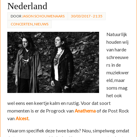
Nederland
DOOR
JASON SCHOUWENAARS
30/03/2017 - 21:35
CONCERTEN
,
NIEUWS
Natuurlijk
houden wij
van harde
schreeuwe
rs in de
muziekwer
eld, maar
soms mag
het ook
wel eens een keertje kalm en rustig. Voor dat soort
momenten is er de Progrock van
Anathema
of de Post Rock
van
Alcest
.
Waarom specifiek deze twee bands? Nou, simpelweg omdat