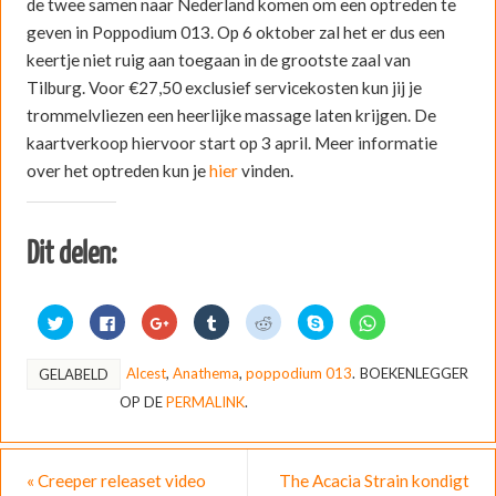
de twee samen naar Nederland komen om een optreden te
geven in Poppodium 013. Op 6 oktober zal het er dus een
keertje niet ruig aan toegaan in de grootste zaal van
Tilburg. Voor €27,50 exclusief servicekosten kun jij je
trommelvliezen een heerlijke massage laten krijgen. De
kaartverkoop hiervoor start op 3 april. Meer informatie
over het optreden kun je
hier
vinden.
Dit delen:
K
K
K
K
K
D
K
l
l
l
l
l
e
l
i
i
i
i
i
l
i
k
k
k
k
k
e
k
o
o
o
o
o
n
o
Alcest
,
Anathema
,
poppodium 013
.
BOEKENLEGGER
GELABELD
m
m
m
m
m
o
m
t
t
o
o
t
p
t
OP DE
PERMALINK
.
e
e
p
p
e
S
e
d
d
G
T
d
k
d
e
e
o
u
e
y
e
l
l
o
m
l
p
l
e
e
g
b
e
e
e
n
n
l
l
n
(
n
«
Creeper releaset video
The Acacia Strain kondigt
m
o
e
r
m
W
o