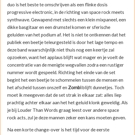
duo is het beste te omschrijven als een flinke dosis
progressive electronic, in de richting van space rock meets
synthwave. Gewapend met slechts een klein mixpaneel, een
dikke basgitaar en een drumstel komen er sferische
geluiden van het podium af. Het is niet te ontkennen dat het
publiek een beetje teleurgesteld is door het lage tempo en
deze band waarschijnlijk niet thuis nog een keertje zal
opzoeken, want het applaus blijft wat mager en je voelt de
concentratie van de menigte wegvallen zodra een rustiger
nummer wordt gespeeld. Richting het einde van de set
begint het een beetje te schommelen tussen de mensen en
het afscheid tussen onszelf en
Zombi
blijft dunnetjes. Toch
moet ik meegeven dat de set strak in elkaar zat: alles liep
prachtig achter elkaar aan het het geluid klonk geweldig. Als
je bij Louder Than Words graag leest over andere space
rock acts, zul je deze mannen zeker een kans moeten geven.
Na een korte change-over is het tijd voor de eerste