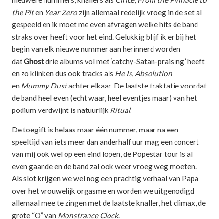
the Pit
en
Year Zero
zijn allemaal redelijk vroeg in de set al
gespeeld en ik moet me even afvragen welke hits de band
straks over heeft voor het eind. Gelukkig blijf ik er bij het
begin van elk nieuwe nummer aan herinnerd worden
dat
Ghost
drie albums vol met ‘catchy-Satan-praising’ heeft
en zo klinken dus ook tracks als
He Is
,
Absolution
en
Mummy Dust
achter elkaar. De laatste traktatie voordat
de band heel even (echt waar, heel eventjes maar) van het
podium verdwijnt is natuurlijk
Ritual
.
De toegift is helaas maar één nummer, maar na een
speeltijd van iets meer dan anderhalf uur mag een concert
van mij ook wel op een eind lopen, de Popestar tour is al
even gaande en de band zal ook weer vroeg weg moeten.
Als slot krijgen we wel nog een prachtig verhaal van Papa
over het vrouwelijk orgasme en worden we uitgenodigd
allemaal mee te zingen met de laatste knaller, het climax, de
grote “O” van
Monstrance Clock
.