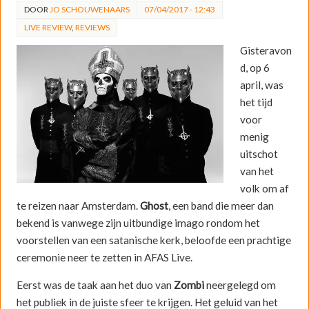
DOOR
JO SCHOUWENAARS
07/04/2017 - 12:43
LIVE REVIEW
,
REVIEWS
Gisteravon
d, op 6
april, was
het tijd
voor
menig
uitschot
van het
volk om af
te reizen naar Amsterdam.
Ghost
, een band die meer dan
bekend is vanwege zijn uitbundige imago rondom het
voorstellen van een satanische kerk, beloofde een prachtige
ceremonie neer te zetten in AFAS Live.
Eerst was de taak aan het duo van
Zombi
neergelegd om
het publiek in de juiste sfeer te krijgen. Het geluid van het