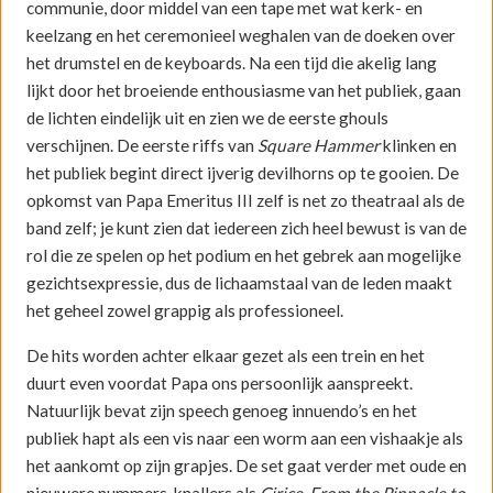
communie, door middel van een tape met wat kerk- en
keelzang en het ceremonieel weghalen van de doeken over
het drumstel en de keyboards. Na een tijd die akelig lang
lijkt door het broeiende enthousiasme van het publiek, gaan
de lichten eindelijk uit en zien we de eerste ghouls
verschijnen. De eerste riffs van
Square Hammer
klinken en
het publiek begint direct ijverig devilhorns op te gooien. De
opkomst van Papa Emeritus III zelf is net zo theatraal als de
band zelf; je kunt zien dat iedereen zich heel bewust is van de
rol die ze spelen op het podium en het gebrek aan mogelijke
gezichtsexpressie, dus de lichaamstaal van de leden maakt
het geheel zowel grappig als professioneel.
De hits worden achter elkaar gezet als een trein en het
duurt even voordat Papa ons persoonlijk aanspreekt.
Natuurlijk bevat zijn speech genoeg innuendo’s en het
publiek hapt als een vis naar een worm aan een vishaakje als
het aankomt op zijn grapjes. De set gaat verder met oude en
nieuwere nummers, knallers als
Cirice
,
From the Pinnacle to