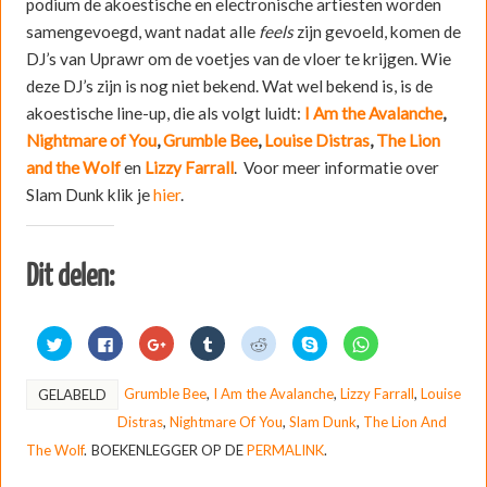
podium de akoestische en electronische artiesten worden
samengevoegd, want nadat alle
feels
zijn gevoeld, komen de
DJ’s van Uprawr om de voetjes van de vloer te krijgen. Wie
deze DJ’s zijn is nog niet bekend. Wat wel bekend is, is de
akoestische line-up, die als volgt luidt:
I Am the Avalanche
,
Nightmare of You
,
Grumble Bee
,
Louise Distras
,
The Lion
and the Wolf
en
Lizzy Farrall
. Voor meer informatie over
Slam Dunk klik je
hier
.
Dit delen:
K
K
K
K
K
D
K
l
l
l
l
l
e
l
i
i
i
i
i
l
i
k
k
k
k
k
e
k
o
o
o
o
o
n
o
Grumble Bee
,
I Am the Avalanche
,
Lizzy Farrall
,
Louise
GELABELD
m
m
m
m
m
o
m
t
t
o
o
t
p
t
Distras
,
Nightmare Of You
,
Slam Dunk
,
The Lion And
e
e
p
p
e
S
e
d
d
G
T
d
k
d
The Wolf
.
BOEKENLEGGER OP DE
PERMALINK
.
e
e
o
u
e
y
e
l
l
o
m
l
p
l
e
e
g
b
e
e
e