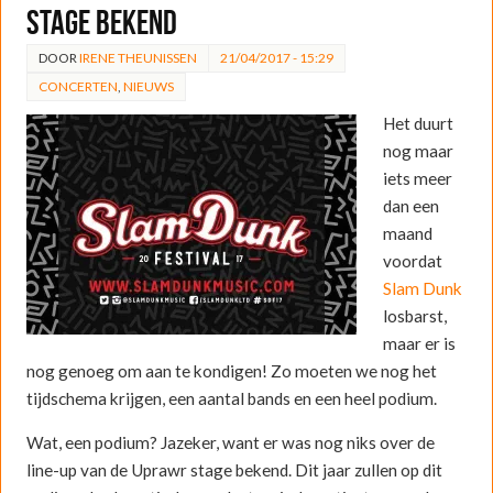
stage bekend
DOOR
IRENE THEUNISSEN
21/04/2017 - 15:29
CONCERTEN
,
NIEUWS
Het duurt
nog maar
iets meer
dan een
maand
voordat
Slam Dunk
losbarst,
maar er is
nog genoeg om aan te kondigen! Zo moeten we nog het
tijdschema krijgen, een aantal bands en een heel podium.
Wat, een podium? Jazeker, want er was nog niks over de
line-up van de Uprawr stage bekend. Dit jaar zullen op dit