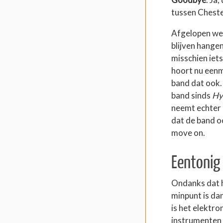
tussen Cheste
Afgelopen wee
blijven hangen
misschien iets
hoort nu eenm
band dat ook. 
band sinds
Hy
neemt echter n
dat de band oo
move on.
Eentonig
Ondanks dat h
minpunt is da
is het elektro
instrumenten 