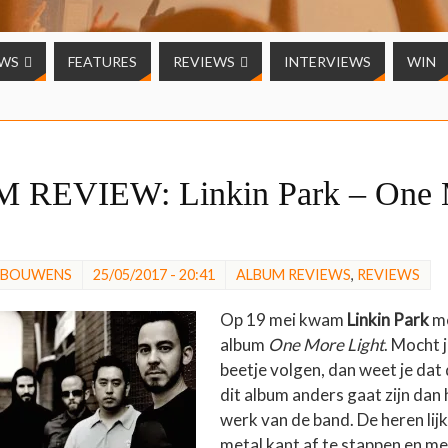
UWS
FEATURES
REVIEWS
INTERVIEWS
WIN
REVIEW: Linkin Park – One 
 BOUWENS
25/05/2017 - 20:41
ALBUM REVIEWS
,
REVIEWS
Op 19 mei kwam
Linkin Park
me
album
One More Light
. Mocht 
beetje volgen, dan weet je dat
dit album anders gaat zijn dan
werk van de band. De heren lij
metal kant af te stappen en m