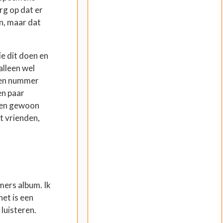
erg op dat er
n, maar dat
ie dit doen en
alleen wel
een nummer
en paar
n en gewoon
t vrienden,
mers album. Ik
het is een
luisteren.