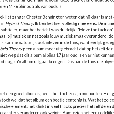
r en Mike Shinoda als van ouds is.
k liet zanger Chester Bennington weten dat hij klaar is met 
 in
Hybrid Theory
. Ik ben het hier volledig mee eens. De man
 subtieler, maar het bericht was duidelijk: “Move the fuck on
aal bij muziek en net zoals jouw muzieksmaak veranderd, do
Ik kan me natuurlijk ook inleven in de fans, want eerlijk geze
brid Theory
geen album meer uitgebracht dat op hetzelfde ni
iet weg dat dit album al bijna 17 jaar oud is en er niet kunn
it nog zo’n album uitgaat brengen. Dus aan de fans die blijv
et een goed album is, heeft het toch zo zijn minpunten. Het 
n toch wel dat het album een beetje eentonig is. Wat het zo 
nische element: het klinkt in veel tracks precies hetzelfde en 
erachter veranderen ook weinig. Aangezien het een redelijk 