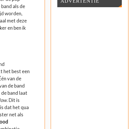
ADVERTENTIE
 band als de
ijd worden,
maal met deze
ker en ben ik
und
t het best een
 Één van de
e van de band
 de band laat
Now
. Dit is
is dat het qua
ster net als
ood
combinatie