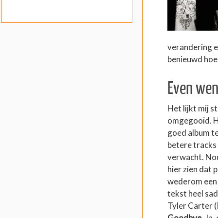
verandering ee
benieuwd hoe 
Even we
Het lijkt mij 
omgegooid. He
goed album te 
betere tracks 
verwacht. Nou 
hier zien dat 
wederom een ge
tekst heel sad
Tyler Carter (
Goodbye
. Ja