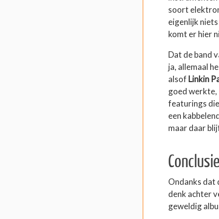
soort elektron
eigenlijk nie
komt er hier ni
Dat de band va
ja, allemaal h
alsof
Linkin P
goed werkte, 
featurings die
een kabbelend
maar daar blijf
Conclusi
Ondanks dat d
denk achter ve
geweldig albu