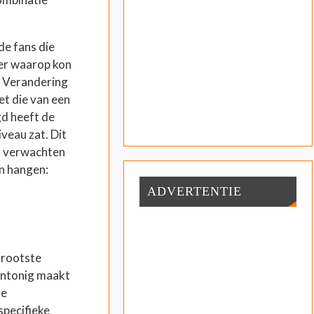
de fans die
ier waarop kon
”. Verandering
et die van een
gd heeft de
veau zat. Dit
en verwachten
en hangen:
ADVERTENTIE
grootste
eentonig maakt
de
specifieke