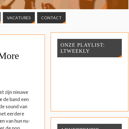
VACATURES
CONTACT
ONZE PLAYLIST:
LTWEEKLY
More
t zijn nieuwe
je de band een
 de sound van
 het eerdere
ken van hun nu-
eer de pop