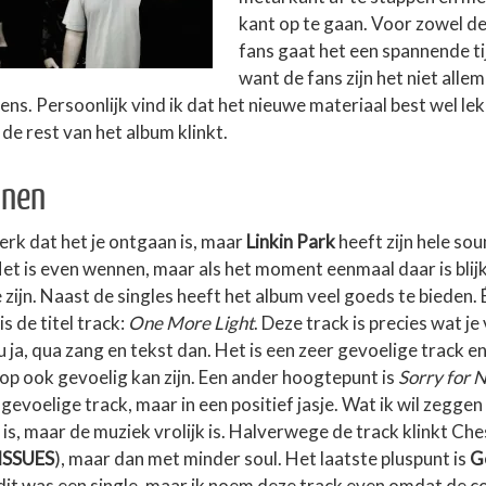
kant op te gaan. Voor zowel de
fans gaat het een spannende t
want de fans zijn het niet alle
ns. Persoonlijk vind ik dat het nieuwe materiaal best wel lek
de rest van het album klinkt.
nnen
sterk dat het je ontgaan is, maar
Linkin Park
heeft zijn hele so
t is even wennen, maar als het moment eenmaal daar is blijk
zijn. Naast de singles heeft het album veel goeds te bieden.
is de titel track:
One More Light
. Deze track is precies wat j
ja, qua zang en tekst dan. Het is een zeer gevoelige track en
pop ook gevoelig kan zijn. Een ander hoogtepunt is
Sorry for 
voelige track, maar in een positief jasje. Wat ik wil zeggen 
 is, maar de muziek vrolijk is. Halverwege de track klinkt Che
ISSUES
), maar dan met minder soul. Het laatste pluspunt is
G
, dit was een single, maar ik noem deze track even omdat de 