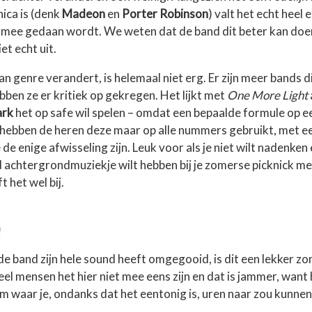
ica is (denk
Madeon
en
Porter Robinson
) valt het echt heel 
ts mee gedaan wordt. We weten dat de band dit beter kan doe
et echt uit.
n genre verandert, is helemaal niet erg. Er zijn meer bands d
ebben ze er kritiek op gekregen. Het lijkt met
One More Light
ark
het op safe wil spelen – omdat een bepaalde formule op 
hebben de heren deze maar op alle nummers gebruikt, met e
 de enige afwisseling zijn. Leuk voor als je niet wilt nadenke
 achtergrondmuziekje wilt hebben bij je zomerse picknick me
t het wel bij.
e
e band zijn hele sound heeft omgegooid, is dit een lekker zo
el mensen het hier niet mee eens zijn en dat is jammer, want 
m waar je, ondanks dat het eentonig is, uren naar zou kunnen 