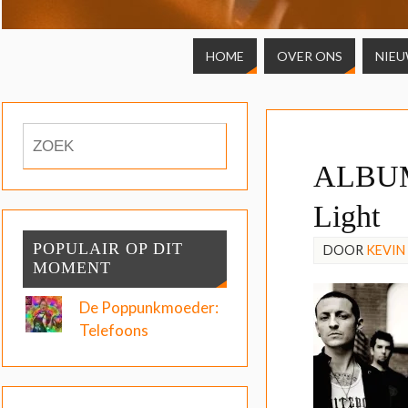
HOME
OVER ONS
NIE
ALBUM 
Light
POPULAIR OP DIT
DOOR
KEVIN
MOMENT
De Poppunkmoeder:
Telefoons