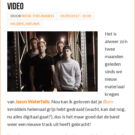
video
DOOR
IRENE THEUNISSEN
01/05/2017 - 15:05
MUZIEK
,
NIEUWS
Het is
alweer zo’n
twee
maanden
geleden
sinds we
nieuw
materiaal
kregen
van
Jason Waterfalls
. Nou kan ik geloven dat je
Burn
inmiddels helemaal grijs hebt gedraaid (wacht, kan dat nog,
nu alles digitaal gaat?), dus is het maar goed dat de band
weer een nieuwe track uit heeft gebracht!