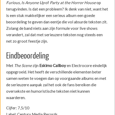
Furious
,
Is Anyone Up
of
Party at the Horror House
op
terugvinden. Is dat een probleem? Ik denk van niet, want het
is een stuk makkelijker een serieus album een goede
beoordeling te geven dan eentje die vol absurde teksten zit.
Zolang de band niets aan zijn formule voor live shows
verandert, zal dat met serieuzere teksten nog steeds een
net zo groot feestje zijn.
Eindbeoordeling
Met
The Scene
zijn
Eskimo Callboy
en Electrocore eindelijk
opgegroeid. Het heeft de verschillende elementen beter
samen weten te voegen dan op voorgaande albums en met
de serieuzere aanpak zal het ook de fans bereiken die
oversekste en humoristische teksten niet kunnen
waarderen.
Cijfer: 7,5/10
Label: Century Media Records