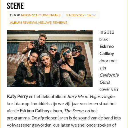
Scene
DOOR
JASON SCHOUWENAARS
31/08/2017 - 16:57
ALBUM REVIEWS
,
NIEUWS
,
REVIEWS
In 2012
brak
Eskimo
Callboy
door met
zijn
California
Gurls
cover van
Katy Perry
en het debuutalbum
Bury Me in Vegas
volgde
kort daarop. Inmiddels zijn we vijf jaar verder en staat het
vierde
Eskimo Callboy
album,
The Scene,
op het
programma. De afgelopen jaren is de sound van de band iets
volwassener geworden, dus laten we snel onderzoeken of