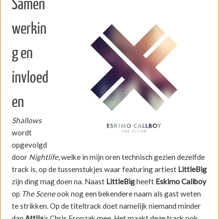
Samen
werkin
g en
invloed
en
Shallows
wordt
opgevolgd
door
Nightlife
, welke in mijn oren technisch gezien dezelfde
track is, op de tussenstukjes waar featuring artiest
LittleBig
zijn ding mag doen na. Naast
LittleBig
heeft
Eskimo Callboy
op
The Scene
ook nog een bekendere naam als gast weten
te strikken. Op de titeltrack doet namelijk niemand minder
dan
Attila
’s Chris Fronzak mee. Het maakt deze track ook