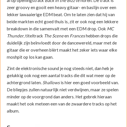
al op openingstrack
Back in the Bizz
te horen. De track is
zeer groovy en gooit een heavy gitaar- en baslijn over een
lekker lawaaierige EDM beat. Om te laten zien dat hij van
beide markten echt goed thuis is, zit er ook nog een lekkere
breakdown in die samenvalt met een EDM drop. Ook
MC
Thunder
, titeltrack
The Scene
en
Frances
hebben drops die
duidelijk zijn beïnvloedt door de dancewereld, maar met de
gitaar die er overheen blèrt maakt het zeker iets waar elke
moshpit op los kan gaan.
Zint de elektronische sound je nog steeds niet, dan heb je
gelukkig ook nog een aantal tracks die dit wat meer op de
achtergrond laten.
Shallows
is hier een goed voorbeeld van.
De bliepjes zullen natuurlijk niet verdwijnen, maar ze spelen
minder op de voorgrond dan anders. Het gebrek hieraan
maakt het ook meteen een van de zwaardere tracks op het
album.