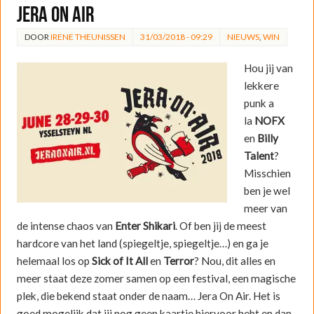
Jera On Air
DOOR
IRENE THEUNISSEN
31/03/2018 - 09:29
NIEUWS
,
WIN
Hou jij van
lekkere
punk a
la
NOFX
en
Billy
Talent
?
Misschien
ben je wel
meer van
de intense chaos van
Enter Shikari
. Of ben jij de meest
hardcore van het land (spiegeltje, spiegeltje…) en ga je
helemaal los op
Sick of It All
en
Terror
? Nou, dit alles en
meer staat deze zomer samen op een festival, een magische
plek, die bekend staat onder de naam… Jera On Air. Het is
goed mogelijk dat jij nog geen kaartje hiervoor hebt en dan